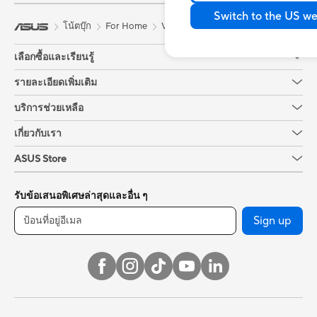
Switch to the US we
โน้ตบุ๊ก
For Home
Vivobook
เลือกซื้อและเรียนรู้
สมาร์ทโฟน / อุปกรณ์พกพา
รายละเอียดเพิ่มเติม
Product Guide
เครื่องเล่นเกมพกพา
บริการช่วยเหลือ
ASUS 4A Guarantee
โน้ตบุ๊ก
ศูนย์บริการ
เกี่ยวกับเรา
ASUS Service Center
For Home
ติดต่อเรา (Call Center)
เกี่ยวกับ เอซุส
ASUS Store
บริการส่งซ่อมที่ 7-11
For Creators
Where to buy
ส่งอีเมลล์ถึงเรา
ข่าวสาร
AVC Licensing Notice
For Gaming
รับข้อเสนอพิเศษล่าสุดและอื่น ๆ
ASUS Online Store
ตรวจสอบสถานะการซ่อม
นักลงทุนสัมพันธ์
ASUS Blog
For Work
Sign up
ตรวจสอบการรับประกัน
กรีนเอซุส
AI PC
For Students
Security Advisory
Aura
ติดต่อ เอซุส
จอภาพ / เดสก์ท็อป
ASUS Support Videos
Advanced AI PCs
Press Room
All-in-One PCs
MyASUS
Armoury Crate
Legal information
Tower PCs