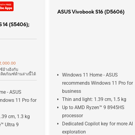
ASUS Vivobook S16 (D5606)
 14 (S5406);
฿2,000.00
้อ้างอิงกับ
ตภัณฑ์ด้านล่างนี้ได้
Windows 11 Home - ASUS
recommends Windows 11 Pro for
business
me - ASUS
Thin and light: 1.39 cm, 1.5 kg
dows 11 Pro for
Up to AMD Ryzen™ 9 8945HS
processor
1.39 cm, 1.3 kg
Dedicated Copilot key for more AI
™ Ultra 9
exploration