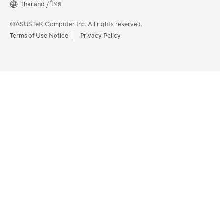
Find Jobs
Thailand / ไทย
NUCs
Mini PCs
©ASUSTeK Computer Inc. All rights reserved.
Monitor
Terms of Use Notice
Privacy Policy
Projector
เมนบอร์ด / ส่วนประกอบ
Motherboards
Gaming Case
Cooling
Graphics Cards
Power Supply Units
Sound Cards
เครือข่าย / IoT / เซิร์ฟเวอร์
WiFi 7
WiFi 6
WiFi Routers