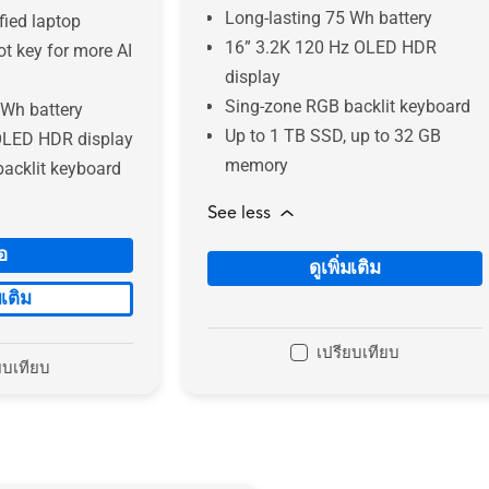
Long-lasting 75 Wh battery
fied laptop
16” 3.2K 120 Hz OLED HDR
t key for more AI
display
Sing-zone RGB backlit keyboard
 Wh battery
Up to 1 TB SSD, up to 32 GB
OLED HDR display
memory
acklit keyboard
See less
้อ
ดูเพิ่มเติม
มเติม
เปรียบเทียบ
ยบเทียบ