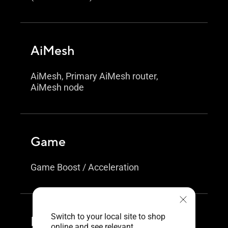
AiMesh
AiMesh, Primary AiMesh router,
AiMesh node
Game
Game Boost / Acceleration
Switch to your local site to shop
Parental Control
online and see relevant