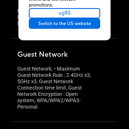
promotions.
Parental Control, Safe browsing,
อยู่ที่นี่
Parental Control Customized
Internet schedule
Switch to the US website
Guest Network
Guest Network, • Maximum
Guest Network Rule : 2.4GHz x3,
5GHz x3, Guest Network
Connection time limit, Guest
Network Encryption : Open
system, WPA/WPA2/WPA3-
Personal