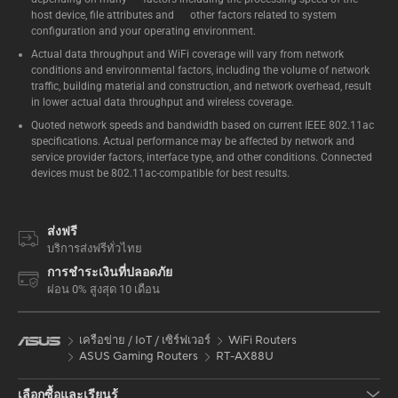
host device, file attributes and other factors related to system
configuration and your operating environment.
Actual data throughput and WiFi coverage will vary from network
conditions and environmental factors, including the volume of network
traffic, building material and construction, and network overhead, result
in lower actual data throughput and wireless coverage.
Quoted network speeds and bandwidth based on current IEEE 802.11ac
specifications. Actual performance may be affected by network and
service provider factors, interface type, and other conditions. Connected
devices must be 802.11ac-compatible for best results.
ส่งฟรี
บริการส่งฟรีทั่วไทย
การชำระเงินที่ปลอดภัย
ผ่อน 0% สูงสุด 10 เดือน
เครือข่าย / IoT / เซิร์ฟเวอร์
WiFi Routers
ASUS Gaming Routers
RT-AX88U
เลือกซื้อและเรียนรู้