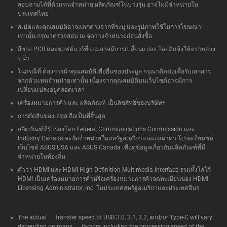
สอบถามได้ที่ตัวแทนจำหน่าย ผลิตภัณฑ์ในบางรุ่น อาจไม่มีจำหน่ายใน
ประเทศไทย
สเปคและคุณสมบัติอาจแตกต่างจากที่ระบุ และรูปภาพใช้ในการโฆษณา
เท่านั้น กรุณาตรวจสอบ ณ จุดวางจำหน่ายก่อนสั่งซื้อ
สีของ PCB และซอฟต์แวร์ที่แถมอาจมีการเปลี่ยนแปลง โดยมิแจ้งให้ทราบล่วง
หน้า
ในกรณีที่ ต้องการนำคุณสมบัติเพื่อยื่นซองประมูล กรุณาติดต่อเพื่อรับเอกสาร
จากตัวแทนจำหน่ายเท่านั้น เนื่องจากคุณสมบัติบนเว็บไซต์อาจมีการ
เปลี่ยนแปลงอยู่ตลอดเวลา
เครื่องหมายการค้า และ ผลิตภัณฑ์ เป็นลิขสิทธิ์ของบริษัทฯ
การตัดสินของเอซุส ถือเป็นที่สิ้นสุด
ผลิตภัณฑ์ที่รับรองโดย Federal Communications Commission และ
Industry Canada จะจัดจำหน่ายในสหรัฐอเมริกาและแคนาดา โปรดเยี่ยมชม
เว็บไซต์ ASUS USA และ ASUS Canada เพื่อดูข้อมูลเกี่ยวกับผลิตภัณฑ์ที่มี
จำหน่ายในท้องถิ่น
คำว่า HDMI และ HDMI High-Definition Multimedia Interface รวมทั้งโลโก้
HDMI เป็นเครื่องหมายการค้าหรือเครื่องหมายการค้าจดทะเบียนของ HDMI
Licensing Administrator, Inc. ในประเทศสหรัฐอเมริกาและประเทศอื่นๆ
The actual transfer speed of USB 3.0, 3.1, 3.2, and/or Type-C will vary
depending on many factors including the processing speed of the