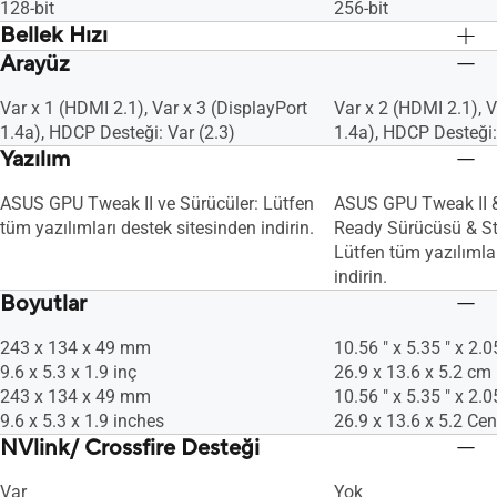
128-bit
256-bit
Bellek Hızı
Arayüz
14 Gbps
14 Gbps
Var x 1 (HDMI 2.1), Var x 3 (DisplayPort
Var x 2 (HDMI 2.1), V
1.4a), HDCP Desteği: Var (2.3)
1.4a), HDCP Desteği:
Yazılım
ASUS GPU Tweak II ve Sürücüler: Lütfen
ASUS GPU Tweak II 
tüm yazılımları destek sitesinden indirin.
Ready Sürücüsü & St
Lütfen tüm yazılımla
indirin.
Boyutlar
243 x 134 x 49 mm
10.56 " x 5.35 " x 2.0
9.6 x 5.3 x 1.9 inç
26.9 x 13.6 x 5.2 cm
243 x 134 x 49 mm
10.56 " x 5.35 " x 2.0
9.6 x 5.3 x 1.9 inches
26.9 x 13.6 x 5.2 Cen
NVlink/ Crossfire Desteği
Var
Yok