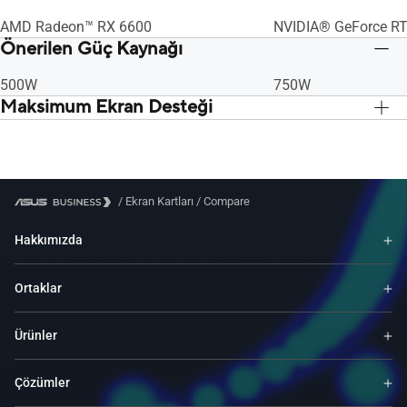
4320
4320
AMD Radeon™ RX 6600
NVIDIA® GeForce RT
Önerilen Güç Kaynağı
500W
750W
Maksimum Ekran Desteği
4
4
/
Ekran Kartları
/
Compare
Hakkımızda
Ortaklar
Ürünler
Çözümler