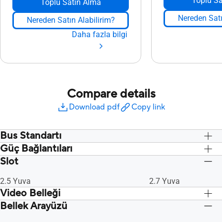
Toplu Sa
Toplu Satın Alma
Nereden Satı
Nereden Satın Alabilirim?
Daha fazla bilgi
Compare details
Download pdf
Copy link
Bus Standartı
Güç Bağlantıları
PCI Express 4.0
PCI Express 4.0
Slot
1 x 8 pim
1 x 8 pim
2.5 Yuva
2.7 Yuva
Video Belleği
Bellek Arayüzü
8GB GDDR6
8GB GDDR6