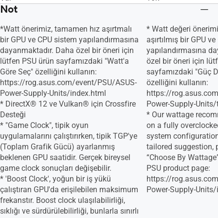
Not
*Watt önerimiz, tamamen hız aşırtmalı
* Watt değeri önerim
bir GPU ve CPU sistem yapılandırmasına
aşırtılmış bir GPU v
dayanmaktadır. Daha özel bir öneri için
yapılandırmasına d
lütfen PSU ürün sayfamızdaki "Watt'a
özel bir öneri için l
Göre Seç" özelliğini kullanın:
sayfamızdaki "Güç D
https://rog.asus.com/event/PSU/ASUS-
özelliğini kullanın:
Power-Supply-Units/index.html
https://rog.asus.c
* DirectX® 12 ve Vulkan® için Crossfire
Power-Supply-Units/t
Desteği
* Our wattage recom
* "Game Clock", tipik oyun
on a fully overcloc
uygulamalarını çalıştırırken, tipik TGP'ye
system configuration
(Toplam Grafik Gücü) ayarlanmış
tailored suggestion, 
beklenen GPU saatidir. Gerçek bireysel
“Choose By Wattage”
game clock sonuçları değişebilir.
PSU product page:
* 'Boost Clock', yoğun bir iş yükü
https://rog.asus.c
çalıştıran GPU'da erişilebilen maksimum
Power-Supply-Units/
frekanstır. Boost clock ulaşılabilirliği,
sıklığı ve sürdürülebilirliği, bunlarla sınırlı