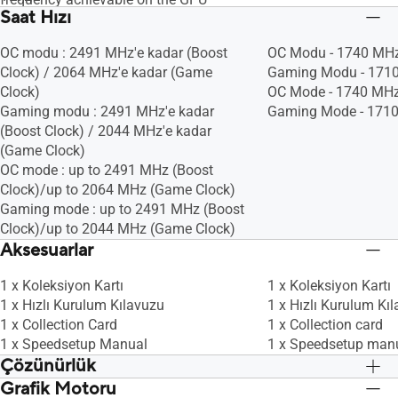
Saat Hızı
running a bursty workload. Boost clock
achievability, frequency, and
OC modu : 2491 MHz'e kadar (Boost
OC Modu - 1740 MHz 
sustainability will vary based on several
Clock) / 2064 MHz'e kadar (Game
Gaming Modu - 1710
factors, including but not limited to:
Clock)
OC Mode - 1740 MHz
thermal conditions and variation in
Gaming modu : 2491 MHz'e kadar
Gaming Mode - 1710
applications and workloads.
(Boost Clock) / 2044 MHz'e kadar
(Game Clock)
OC mode : up to 2491 MHz (Boost
Clock)/up to 2064 MHz (Game Clock)
Gaming mode : up to 2491 MHz (Boost
Clock)/up to 2044 MHz (Game Clock)
Aksesuarlar
1 x Koleksiyon Kartı
1 x Koleksiyon Kartı
1 x Hızlı Kurulum Kılavuzu
1 x Hızlı Kurulum Kı
1 x Collection Card
1 x Collection card
1 x Speedsetup Manual
1 x Speedsetup man
Çözünürlük
Grafik Motoru
Dijital Maksimum Çözünürlük: 7680 x
Dijital Maksimum Çö