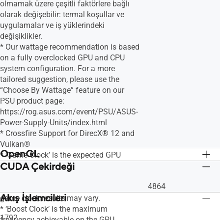
olmamak üzere çeşitli faktörlere bağlı
olarak değişebilir: termal koşullar ve
uygulamalar ve iş yüklerindeki
değişiklikler.
* Our wattage recommendation is based
on a fully overclocked GPU and CPU
system configuration. For a more
tailored suggestion, please use the
“Choose By Wattage” feature on our
PSU product page:
https://rog.asus.com/event/PSU/ASUS-
Power-Supply-Units/index.html
* Crossfire Support for DirecX® 12 and
Vulkan®
OpenGL
* ‘Game Clock’ is the expected GPU
CUDA Çekirdeği
clock when running typical gaming
OpenGL®4.6
OpenGL®4.6
applications, set to typical TGP (Total
4864
Graphics Power). Actual individual
Akış İşlemcileri
game clock results may vary.
* ‘Boost Clock’ is the maximum
1792
frequency achievable on the GPU