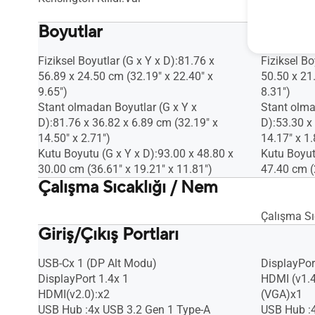
Kensington 
Boyutlar
Fiziksel Boyutlar (G x Y x D):81.76 x
Fiziksel Bo
56.89 x 24.50 cm (32.19" x 22.40" x
50.50 x 21
9.65")
8.31")
Stant olmadan Boyutlar (G x Y x
Stant olma
D):81.76 x 36.82 x 6.89 cm (32.19" x
D):53.30 x
14.50" x 2.71")
14.17" x 1.
Kutu Boyutu (G x Y x D):93.00 x 48.80 x
Kutu Boyut
30.00 cm (36.61" x 19.21" x 11.81")
47.40 cm (
Çalışma Sıcaklığı / Nem
Çalışma Sı
Giriş/Çıkış Portları
USB-Cx 1 (DP Alt Modu)
DisplayPort
DisplayPort 1.4x 1
HDMI (v1.4
HDMI(v2.0):x2
(VGA)x1
USB Hub :4x USB 3.2 Gen 1 Type-A
USB Hub :4