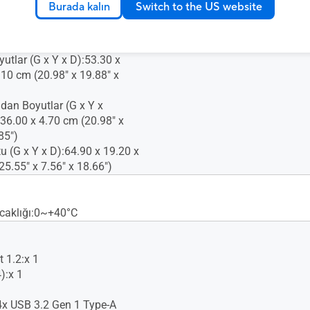
Burada kalın
Switch to the US website
Kilidi:Var
yutlar (G x Y x D):53.30 x
.10 cm (20.98" x 19.88" x
dan Boyutlar (G x Y x
 36.00 x 4.70 cm (20.98" x
85")
u (G x Y x D):64.90 x 19.20 x
25.55" x 7.56" x 18.66")
caklığı:0~+40°C
 1.2:x 1
):x 1
x USB 3.2 Gen 1 Type-A