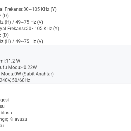
nyal Frekansı:30~105 KHz (Y)
 (D)
z (H) / 49~75 Hz (V)
yal Frekansı:30~105 KHz (Y)
 (D)
z (H) / 49~75 Hz (V)
mi:11.2 W
rufu Modu:<0.22W
 Modu:0W (Sabit Anahtar)
-240V, 50/60Hz
lgesi
su
ablosu
angıç Kılavuzu
su