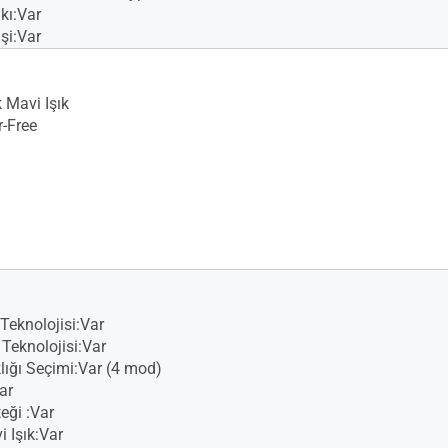
kı:Var
şi:Var
Mavi Işık
r-Free
Teknolojisi:Var
eknolojisi:Var
lığı Seçimi:Var (4 mod)
ar
eği :Var
 Işık:Var