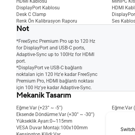
HDMI Kablosu
MiniPC Kit
DisplayPort Kablosu
HDMI Kabl
Desk C Clamp
DisplayPor
Renk Ön Kalibrasyon Raporu
Ses Kablo
Not
*FreeSync Premium Pro up to 120 Hz
for DisplayPort and USB-C ports,
Adaptive-Sync up to 100Hz for HDMI
port.
*DisplayPort ve USB-C bağlantı
noktaları için 120 Hz'e kadar FreeSync
Premium Pro, HDMI bağlantı noktası
için 100 Hz'ye kadar Adaptive-Sync.
Mekanik Tasarım
Eğme:Var (+23° ~ -5°)
Eğme:Var (
Eksende Döndürme:Var (+30° ~ -30°)
Eksende Dö
Yükseklik Ayarı:0~115mm
Dik Çevirme
VESA Duvar Montajı:100x100mm
Yükseklik
Switch
Kensington Kilidi:Var
VESA Duva