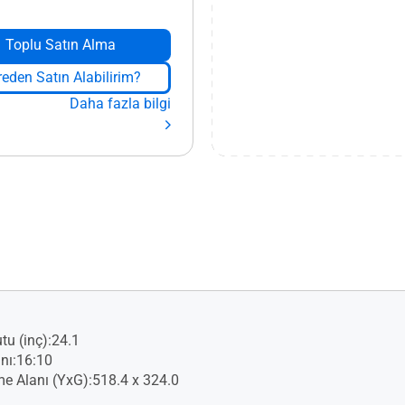
Toplu Satın Alma
eden Satın Alabilirim?
Daha fazla bilgi
tu (inç):24.1
nı:16:10
e Alanı (YxG):518.4 x 324.0