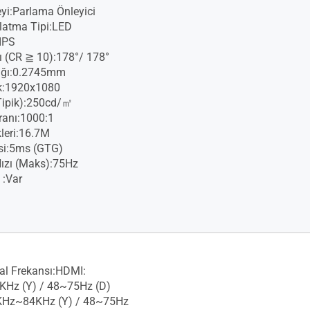
yi:Parlama Önleyici
latma Tipi:LED
:IPS
ı (CR ≧ 10):178°/ 178°
lığı:0.2745mm
k:1920x1080
(Tipik):250cd/㎡
ranı:1000:1
leri:16.7M
si:5ms (GTG)
ızı (Maks):75Hz
 :Var
yal Frekansı:HDMI:
Hz (Y) / 48~75Hz (D)
KHz~84KHz (Y) / 48~75Hz