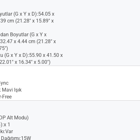
yutlar (G x Y x D):54.05 x
.39 cm (21.28" x 15.89" x
dan Boyutlar (G x Y x
 32.47 x 4.44 cm (21.28" x
75")
u (G x Y x D):55.90 x 41.50 x
22.01" x 16.34" x 5.00")
Sync
Mavi Işık
r-Free
DP Alt Modu)
):x 1
kı:Var
 Dağıtımı:15W