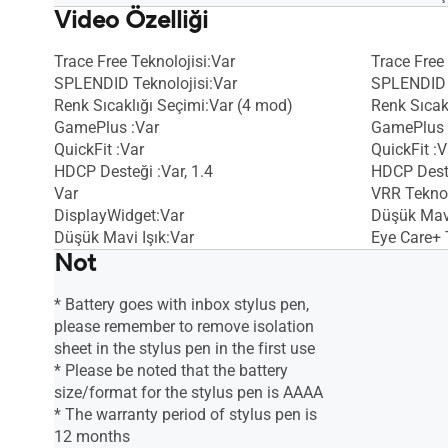
Video Özelliği
Trace Free Teknolojisi:Var
Trace Free 
SPLENDID Teknolojisi:Var
SPLENDID T
Renk Sıcaklığı Seçimi:Var (4 mod)
Renk Sıcak
GamePlus :Var
GamePlus 
QuickFit :Var
QuickFit :V
HDCP Desteği :Var, 1.4
HDCP Deste
Var
VRR Teknol
DisplayWidget:Var
Düşük Mavi
Düşük Mavi Işık:Var
Eye Care+ 
Not
* Battery goes with inbox stylus pen,
please remember to remove isolation
sheet in the stylus pen in the first use
* Please be noted that the battery
size/format for the stylus pen is AAAA
* The warranty period of stylus pen is
12 months