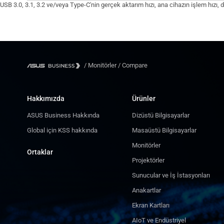
USB 3.0, 3.1, 3.2 ve/veya Type-C'nin gerçek aktarım hızı, ana cihazın işlem hızı, do
/
Monitörler
/
Compare
Hakkımızda
Ürünler
ASUS Business Hakkında
Dizüstü Bilgisayarlar
Global için KSS hakkında
Masaüstü Bilgisayarlar
Monitörler
Ortaklar
Projektörler
Sunucular ve İş İstasyonları
Anakartlar
Ekran Kartları
AIoT ve Endüstriyel