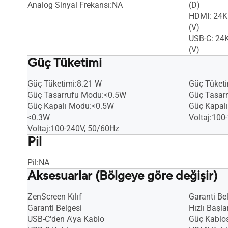
Analog Sinyal Frekansı:NA
(D)
HDMI: 24K
(V)
USB-C: 24
(V)
Güç Tüketimi
Güç Tüketimi:8.21 W
Güç Tüket
Güç Tasarrufu Modu:<0.5W
Güç Tasar
Güç Kapalı Modu:<0.5W
Güç Kapal
<0.3W
Voltaj:100
Voltaj:100-240V, 50/60Hz
Pil
Pil:NA
Aksesuarlar (Bölgeye göre değişir)
ZenScreen Kılıf
Garanti Be
Garanti Belgesi
Hızlı Başl
USB-C'den A'ya Kablo
Güç Kablo