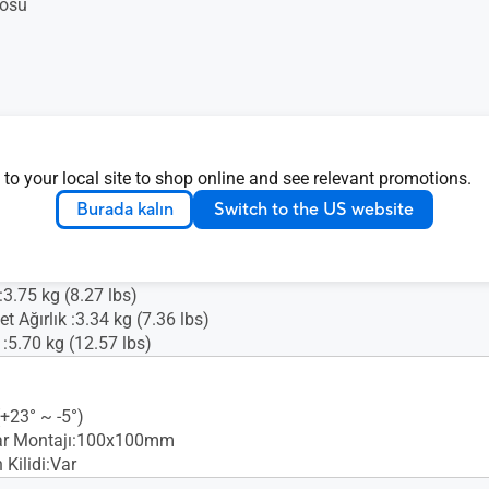
osu
 to your local site to shop online and see relevant promotions.
Burada kalın
Switch to the US website
 :3.75 kg (8.27 lbs)
t Ağırlık :3.34 kg (7.36 lbs)
k :5.70 kg (12.57 lbs)
+23° ~ -5°)
r Montajı:100x100mm
Kilidi:Var