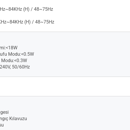
Hz~84KHz (H) / 48~75Hz
KHz~84KHz (H) / 48~75Hz
imi:<18W
rufu Modu:<0.5W
ı Modu:<0.3W
-240V, 50/60Hz
lgesi
angıç Kılavuzu
su