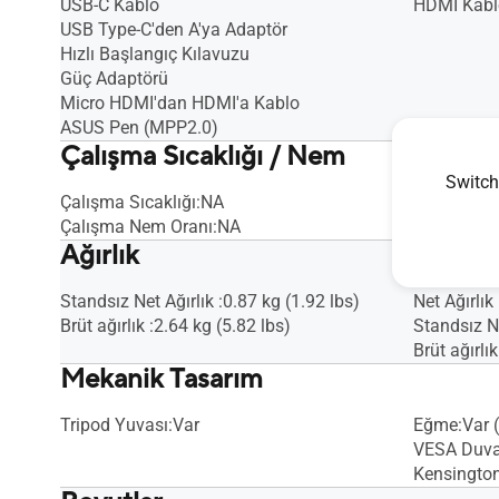
USB-C Kablo
HDMI Kabl
USB Type-C'den A'ya Adaptör
Hızlı Başlangıç Kılavuzu
Güç Adaptörü
Micro HDMI'dan HDMI'a Kablo
ASUS Pen (MPP2.0)
Çalışma Sıcaklığı / Nem
Switch
Çalışma Sıcaklığı:NA
Çalışma Nem Oranı:NA
Ağırlık
Standsız Net Ağırlık :0.87 kg (1.92 lbs)
Net Ağırlık
Brüt ağırlık :2.64 kg (5.82 lbs)
Standsız Ne
Brüt ağırlı
Mekanik Tasarım
Tripod Yuvası:Var
Eğme:Var (
VESA Duva
Kensington 