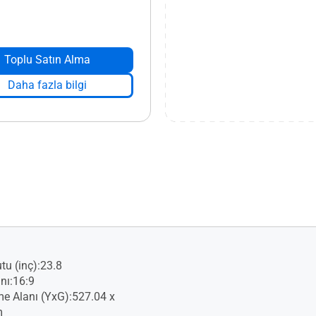
Toplu Satın Alma
Daha fazla bilgi
tu (inç):23.8
nı:16:9
e Alanı (YxG):527.04 x
m