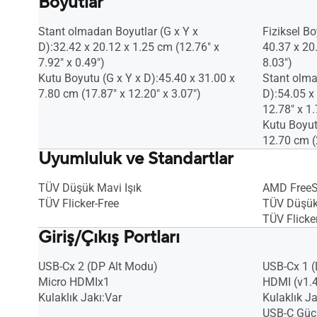
Boyutlar
Stant olmadan Boyutlar (G x Y x
Fiziksel Bo
D):32.42 x 20.12 x 1.25 cm (12.76" x
40.37 x 20
7.92" x 0.49")
8.03")
Kutu Boyutu (G x Y x D):45.40 x 31.00 x
Stant olma
7.80 cm (17.87" x 12.20" x 3.07")
D):54.05 x
12.78" x 1.
Kutu Boyut
12.70 cm (
Uyumluluk ve Standartlar
TÜV Düşük Mavi Işık
AMD Free
TÜV Flicker-Free
TÜV Düşük 
TÜV Flicke
Giriş/Çıkış Portları
USB-Cx 2 (DP Alt Modu)
USB-Cx 1 (
Micro HDMIx1
HDMI (v1.4
Kulaklık Jakı:Var
Kulaklık Ja
USB-C Güç