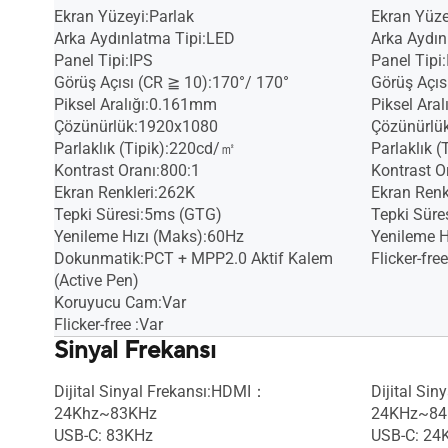
Ekran Yüzeyi:Parlak
Ekran Yüze
Arka Aydınlatma Tipi:LED
Arka Aydın
Panel Tipi:IPS
Panel Tipi
Görüş Açısı (CR ≧ 10):170°/ 170°
Görüş Açıs
Piksel Aralığı:0.161mm
Piksel Ara
Çözünürlük:1920x1080
Çözünürlü
Parlaklık (Tipik):220cd/㎡
Parlaklık 
Kontrast Oranı:800:1
Kontrast O
Ekran Renkleri:262K
Ekran Renk
Tepki Süresi:5ms (GTG)
Tepki Süre
Yenileme Hızı (Maks):60Hz
Yenileme H
Dokunmatik:PCT + MPP2.0 Aktif Kalem
Flicker-free
(Active Pen)
Koruyucu Cam:Var
Flicker-free :Var
Sinyal Frekansı
Dijital Sinyal Frekansı:HDMI：
Dijital Sin
24Khz~83KHz
24KHz~84K
USB-C: 83KHz
USB-C: 24