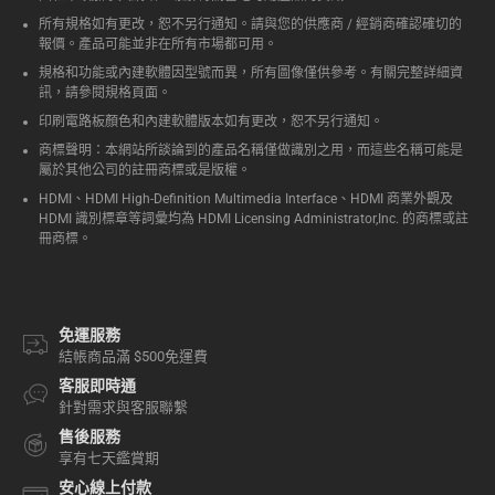
所有規格如有更改，恕不另行通知。請與您的供應商 / 經銷商確認確切的
報價。產品可能並非在所有市場都可用。
規格和功能或內建軟體因型號而異，所有圖像僅供參考。有關完整詳細資
訊，請參閱規格頁面。
印刷電路板顏色和內建軟體版本如有更改，恕不另行通知。
商標聲明：本網站所談論到的產品名稱僅做識別之用，而這些名稱可能是
屬於其他公司的註冊商標或是版權。
HDMI、HDMI High-Definition Multimedia Interface、HDMI 商業外觀及
HDMI 識別標章等詞彙均為 HDMI Licensing Administrator,Inc. 的商標或註
冊商標。
免運服務
結帳商品滿 $500免運費
客服即時通
針對需求與客服聯繫
售後服務
享有七天鑑賞期
安心線上付款