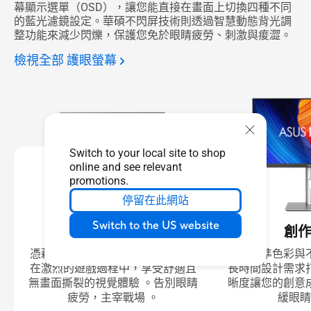
幕顯示選單（OSD），讓您能直接在畫面上切換四種不同
的藍光濾鏡設定。華碩不閃屏技術則透過智慧動態背光調
整功能來減少閃爍，保護您免於眼睛疲勞、刺激與痠澀。
檢視全部 護眼螢幕
Switch to your local site to shop
online and see relevant
promotions.
停留在此網站
Switch to the US website
電競首選
創
憑藉高更新率與低藍光技術，讓您
體驗精準色彩與
在激烈的遊戲過程中，享受舒適且
長時間設計需求
無畫面撕裂的視覺體驗 。告別眼睛
晰度讓您的創意
疲勞，主宰戰場 。
緩眼