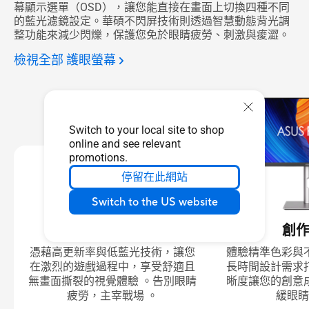
幕顯示選單（OSD），讓您能直接在畫面上切換四種不同
的藍光濾鏡設定。華碩不閃屏技術則透過智慧動態背光調
整功能來減少閃爍，保護您免於眼睛疲勞、刺激與痠澀。
檢視全部 護眼螢幕
Switch to your local site to shop
online and see relevant
promotions.
停留在此網站
Switch to the US website
電競首選
創
憑藉高更新率與低藍光技術，讓您
體驗精準色彩與
在激烈的遊戲過程中，享受舒適且
長時間設計需求
無畫面撕裂的視覺體驗 。告別眼睛
晰度讓您的創意
疲勞，主宰戰場 。
緩眼