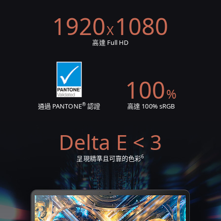
1920
1080
X
高達 Full HD
100
%
®
通過 PANTONE
認證
高達 100% sRGB
Delta E < 3
6
呈現精準且可靠的色彩