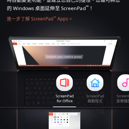
™
的 Windows 桌面延伸至 ScreenPad
！
™
進一步了解 ScreenPad
Apps
ScreenPad
ScreenPad
Screen
for Office
啟動程式
音樂播