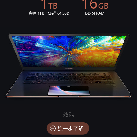
1
16
TB
GB
®
高達 1TB PCIe
x4 SSD
DDR4 RAM
效能
進一步了解