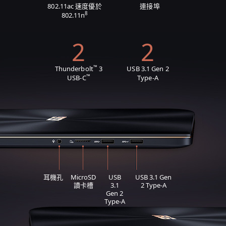
802.11ac 速度優於
連接埠
8
802.11n
2
2
™
Thunderbolt
3
USB 3.1 Gen 2
™
USB-C
Type-A
耳機孔
MicroSD
USB
USB 3.1 Gen
讀卡槽
3.1
2 Type-A
Gen 2
Type-A