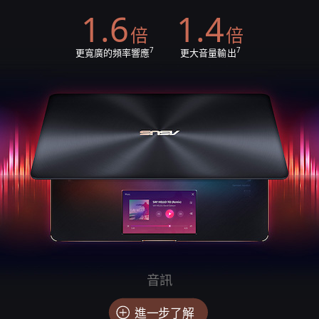
1.6
1.4
倍
倍
7
7
更寬廣的頻率響應
更大音量輸出
音訊
進一步了解