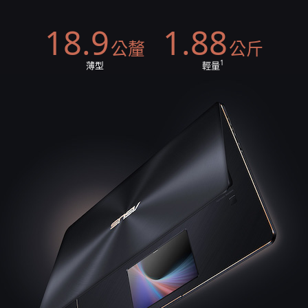
18.9
1.88
公釐
公斤
1
薄型
輕量