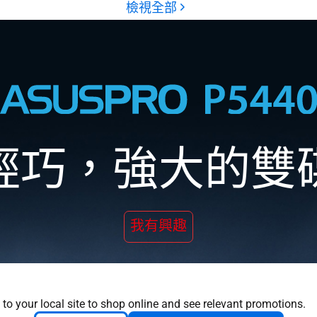
輕巧，強大的雙
我有興趣
 to your local site to shop online and see relevant promotions.