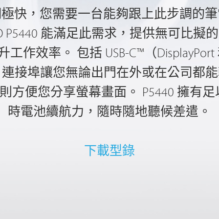
調極快，您需要一台能夠跟上此步調的筆
PRO P5440 能滿足此需求，提供無可
。 包括 USB-C™（DisplayPort 和 P
 I/O 連接埠讓您無論出門在外或在公司
軸則方便您分享螢幕畫面。 P5440 擁有足
時電池續航力，隨時隨地聽候差遣。
下載型錄