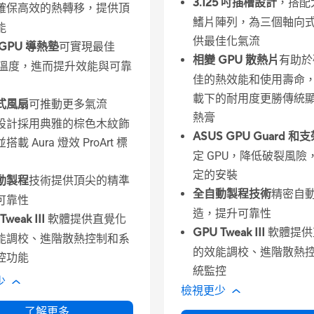
3.125 吋插槽設計
，搭配
確保高效的熱轉移，提供頂
鰭片陣列，為三個軸向
能
供最佳化氣流
GPU 導熱墊
可實現最佳
相變 GPU 散熱片
有助於
U 溫度，進而提升效能與可靠
佳的熱效能和使用壽命
載下的耐用度更勝傳統
式風扇
可推動更多氣流
熱膏
設計採用典雅的棕色木紋飾
ASUS GPU Guard 和
搭載 Aura 燈效 ProArt 標
定 GPU，降低破裂風險
定的安裝
動製程
技術提供頂尖的精準
全自動製程技術
精密自
可靠性
造，提升可靠性
Tweak III
軟體提供直覺化
GPU Tweak III
軟體提供
能調校、進階散熱控制和系
的效能調校、進階散熱
控功能
統監控
少
檢視更少
了解更多