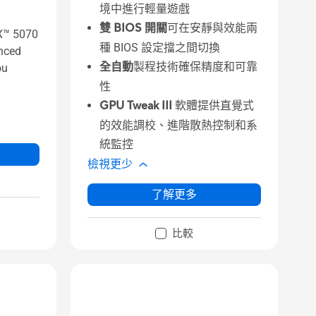
境中進行輕量遊戲
雙 BIOS 開關
可在安靜與效能兩
X™ 5070
種 BIOS 設定擋之間切換
nced
全自動
製程技術確保精度和可靠
ou
性
GPU Tweak III
軟體提供直覺式
的效能調校、進階散熱控制和系
統監控
檢視更少
了解更多
比較