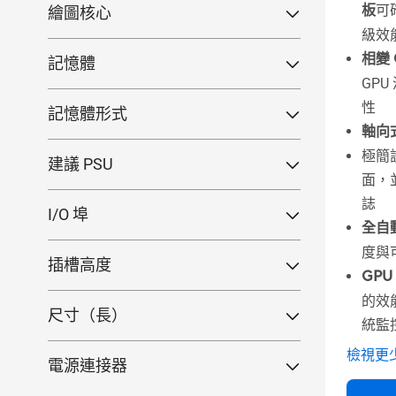
板
可
繪圖核心
ARGB
(37)
級效
GeForce RTX™ 50 系列
(65)
相變 
記憶體
GeForce RTX™ 30 系列
GeForce RTX™ 5090
(11)
(4)
GP
8GB
(0)
GeForce RTX™ 5080
(14)
GeForce® GTX 10 系列
GeForce RTX™ 3060
(2)
(1)
性
記憶體形式
6GB
(0)
GeForce RTX™ 5070TI
(9)
GeForce RTX™ 3050
(2)
GeForce® GT 700 系列
GeForce® GT 1030
(1)
(5)
軸向
GDDR6
(0)
2GB
(0)
GeForce RTX™ 5070
(9)
Radeon™ RX 9000 系列
GeForce® GT 730
(4)
(13)
極簡
建議 PSU
GDDR5
(0)
16GB
(41)
GeForce RTX™ 5060 Ti
(14)
面，並
GeForce® GT 710
(1)
Radeon™ RX 7000 系列
Radeon™ RX 9070 XT
(1)
(4)
1000W
(0)
GeForce RTX™ 5060
(6)
12GB
(0)
誌
Radeon™ RX 9070
(3)
Radeon™ RX 7600
(1)
I/O 埠
850W
(23)
全自
GeForce RTX™ 5050
(2)
32GB
(0)
Radeon™ RX 9060 XT
(6)
USB Type-C
(3)
750W
(15)
度與
插槽高度
HDMI
(0)
650W
(0)
GPU 
3.1-slot
(0)
DVI
(0)
的效
550W
(0)
尺寸（長）
2.5-slot
(44)
統監
DisplayPort
(0)
450W
(0)
< 20cm
(0)
2-slot
(0)
檢視更
300W
(0)
電源連接器
1-slot
(0)
3 x 8-pin
(0)