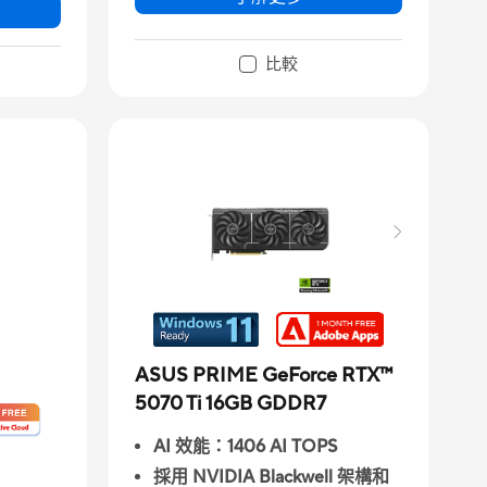
比較
ASUS PRIME GeForce RTX™
5070 Ti 16GB GDDR7
AI 效能：1406 AI TOPS
採用 NVIDIA Blackwell 架構和