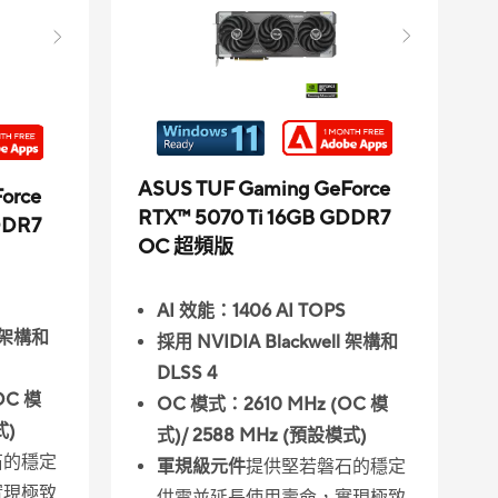
ASUS TUF Gaming GeForce
orce
RTX™ 5070 Ti 16GB GDDR7
DDR7
OC 超頻版
AI 效能：1406 AI TOPS
l 架構和
採用 NVIDIA Blackwell 架構和
DLSS 4
OC 模
OC 模式：2610 MHz (OC 模
式)
式)/ 2588 MHz (預設模式)
石的穩定
軍規級元件
提供堅若磐石的穩定
實現極致
供電並延長使用壽命，實現極致