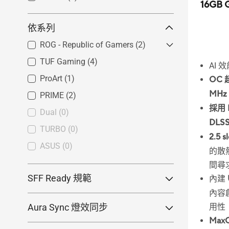
16GB
依系列
ROG - Republic of Gamers
(2)
TUF Gaming
ROG Astral
(4)
(0)
AI 效
ROG Matrix
(0)
ProArt
(1)
OC 
ROG Strix
(2)
MHz
PRIME
(2)
採用 N
Dual
(0)
DLSS
TURBO
(0)
2.5 s
ASUS
(0)
的散
間尋
SFF Ready 規範
內建
符合
(15)
內容
Aura Sync 燈效同步
用性
Max
RGB
(0)