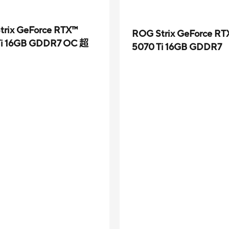
trix GeForce RTX™
ROG Strix GeForce RT
Ti 16GB GDDR7 OC 超
5070 Ti 16GB GDDR7