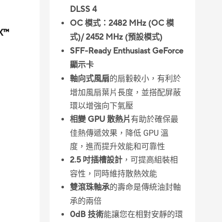
DLSS 4
OC 模式：2482 MHz (OC 模
X™
式)/ 2452 MHz (預設模式)
SFF-Ready Enthusiast GeForce
顯示卡
軸向式風扇
的扇轂較小，有利於
增加風扇葉片長度，並搭配屏蔽
環以增強向下氣壓
相變 GPU 散熱片
有助於確保最
佳熱傳遞效果，降低 GPU 溫
度，進而提升效能和可靠性
2.5 吋插槽設計
，可提高組裝相
容性，同時維持散熱效能
雙滾珠軸承
的壽命是傳統油封軸
承的兩倍
0dB 技術
能讓您在相對安靜的環