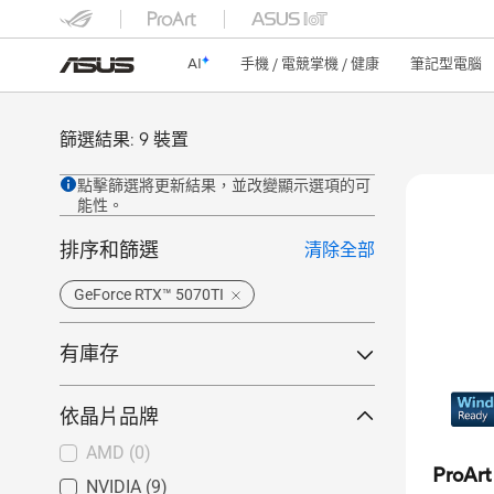
AI
手機 / 電競掌機 / 健康
筆記型電腦
篩選結果: 9 裝置
點擊篩選將更新結果，並改變顯示選項的可
能性。
排序和篩選
清除全部
GeForce RTX™ 5070TI
有庫存
ASUS Store 有貨
(0)
依晶片品牌
於 ASUS Store 預購
(0)
AMD
(0)
全部產品
(9)
ProArt
NVIDIA
(9)