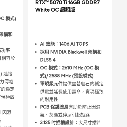
RTX™ 5070 Ti 16GB GDDR7
White OC 超頻版
OC 模式)
l 架構和
AI 效能：1406 AI TOPS
高功率
採用 NVIDIA Blackwell 架構和
可相容於
DLSS 4
OC 模式：2610 MHz (OC 模
) 連接
式)/ 2588 MHz (預設模式)
電力傳輸
軍規級元件
提供堅若磐石的穩定
石的穩定
供電並延長使用壽命，實現極致
實現極致
的耐用性
PCB 保護塗層
有助於防止因濕
止因濕
氣、灰塵或碎屑引起短路
路
3.125 吋插槽設計：
大尺寸鰭片