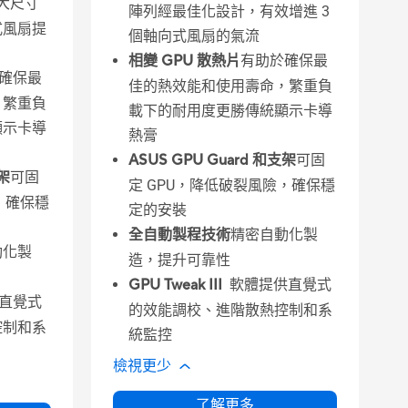
大尺寸
陣列經最佳化設計，有效增進 3
式風扇提
個軸向式風扇的氣流
相變 GPU 散熱片
有助於確保最
確保最
佳的熱效能和使用壽命，繁重負
，繁重負
載下的耐用度更勝傳統顯示卡導
顯示卡導
熱膏
ASUS GPU Guard 和支架
可固
支架
可固
定 GPU，降低破裂風險，確保穩
，確保穩
定的安裝
全自動製程技術
精密自動化製
動化製
造，提升可靠性
GPU Tweak III
軟體提供直覺式
直覺式
的效能調校、進階散熱控制和系
控制和系
統監控
檢視更少
了解更多