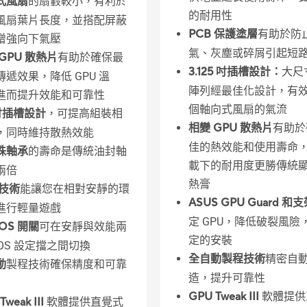
式風扇
的扇轂較小，有利於
的耐用性
風扇葉片長度，並搭配屏蔽
PCB 保護塗層
有助於防
增強向下氣壓
氣、灰塵或碎屑引起短
GPU 散熱片
有助於確保最
3.125 吋插槽設計：
大尺
傳遞效果，降低 GPU 溫
陣列經最佳化設計，有效
進而提升效能和可靠性
個軸向式風扇的氣流
 吋插槽設計
，可提高組裝相
相變 GPU 散熱片
有助於
，同時維持散熱效能
佳的熱效能和使用壽命
珠軸承
的壽命是傳統油封軸
載下的耐用度更勝傳統
兩倍
熱膏
 技術
能讓您在相對安靜的環
ASUS GPU Guard 和
進行輕量遊戲
定 GPU，降低破裂風險
IOS 開關
可在安靜與效能兩
定的安裝
IOS 設定擋之間切換
全自動製程技術
精密自
動
製程技術確保精度和可靠
造，提升可靠性
GPU Tweak III
軟體提供
Tweak III
軟體提供直覺式