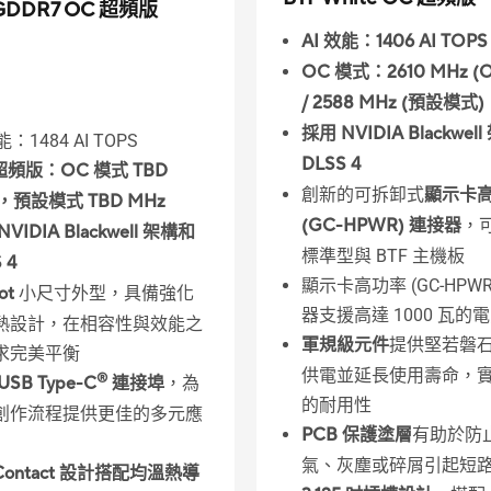
 GDDR7 OC 超頻版
AI 效能：1406 AI TOPS
OC 模式：2610 MHz (
/ 2588 MHz (預設模式)
採用 NVIDIA Blackwel
能：1484 AI TOPS
DLSS 4
超頻版：OC 模式 TBD
創新的可拆卸式
顯示卡
，預設模式 TBD MHz
(GC-HPWR) 連接器
，
VIDIA Blackwell 架構和
標準型與 BTF 主機板
 4
顯示卡高功率 (GC-HPWR
lot
小尺寸外型，具備強化
器支援高達 1000 瓦的
熱設計，在相容性與效能之
軍規級元件
提供堅若磐
求完美平衡
供電並延長使用壽命，
®
USB Type-C
連接埠
，為
的耐用性
創作流程提供更佳的多元應
PCB 保護塗層
有助於防
氣、灰塵或碎屑引起短
Contact 設計搭配均溫熱導