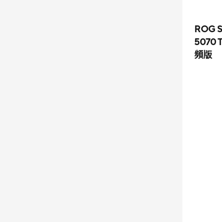
ROG S
5070 
頻版