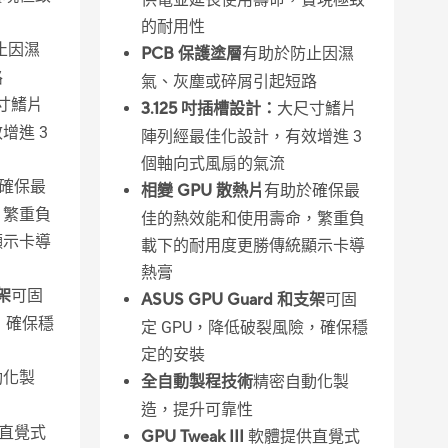
的耐用性
止因濕
PCB 保護塗層
有助於防止因濕
路
氣、灰塵或碎屑引起短路
寸鰭片
3.125 吋插槽設計：
大尺寸鰭片
增進 3
陣列經最佳化設計，有效增進 3
個軸向式風扇的氣流
確保最
相變 GPU 散熱片
有助於確保最
，繁重負
佳的熱效能和使用壽命，繁重負
顯示卡導
載下的耐用度更勝傳統顯示卡導
熱膏
支架
可固
ASUS GPU Guard 和支架
可固
，確保穩
定 GPU，降低破裂風險，確保穩
定的安裝
動化製
全自動製程技術
精密自動化製
造，提升可靠性
直覺式
GPU Tweak III
軟體提供直覺式