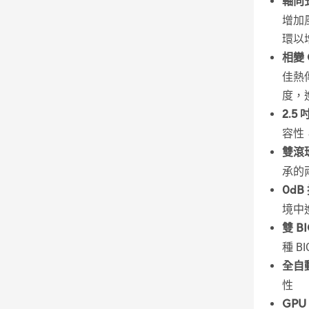
軸向
增加
環以
相變 
佳熱
度，
2.5
容性
雙滾
承的
0dB
境中
雙 B
種 B
全自
性
GPU 