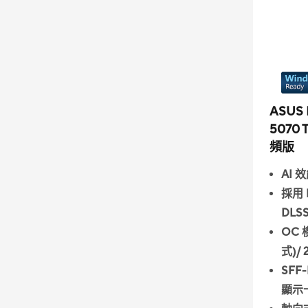
ASUS 
5070 
頻版
AI 效
採用 N
DLSS
OC 
式)/
SFF-
顯示