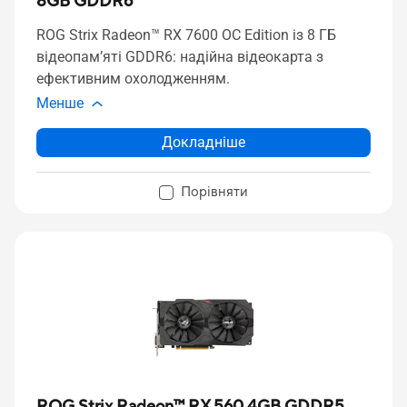
8GB GDDR6
ROG Strix Radeon™ RX 7600 OC Edition із 8 ГБ
відеопам’яті GDDR6: надійна відеокарта з
ефективним охолодженням.
Менше
Докладніше
Порівняти
ROG Strix Radeon™ RX 560 4GB GDDR5