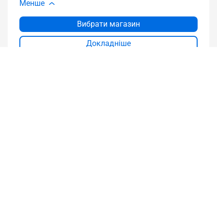
Менше
Вибрати магазин
Докладніше
Порівняти
ROG Strix GeForce RTX™ 4090 24GB
GDDR6X White OC Edition
Відеокарта ROG Strix GeForce RTX™ 4090 White