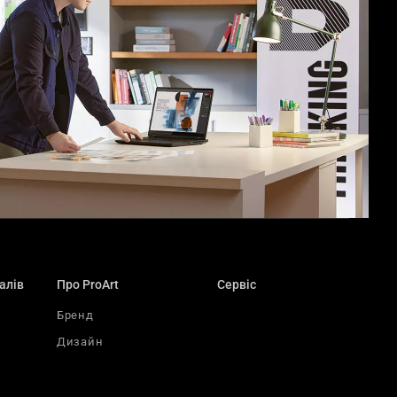
й дизайн
алів
Про ProArt
Сервіс
Бренд
Дизайн