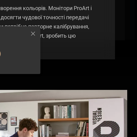
орення кольорів. Монітори ProArt і
досягти чудової точності передачі
и потрібне повторне калібрування,
 моніторами ProArt, зробить цю