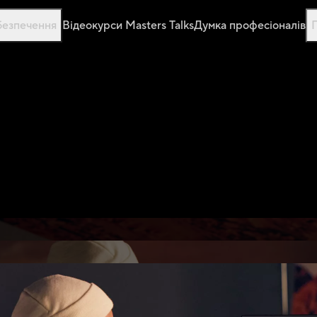
безпечення
Відеокурси Masters Talks
Думка професіоналів