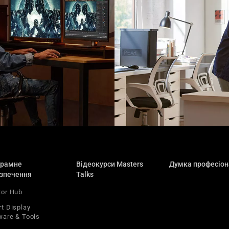
робка ігор
Графічни
грамне
Відеокурси Masters
Думка професіон
зпечення
Talks
tor Hub
rt Display
ware & Tools