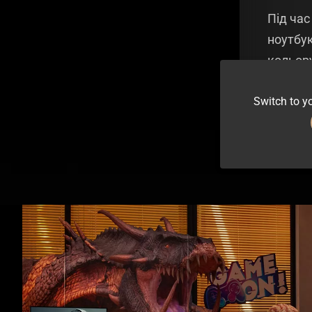
Під час
ноутбук
кольору
техноло
Switch to yo
процед