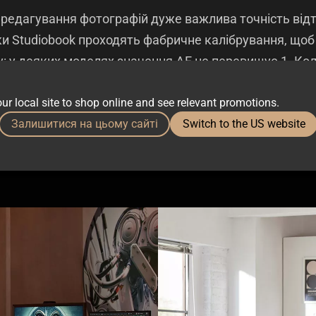
 редагування фотографій дуже важлива точність відтв
и Studiobook проходять фабричне калібрування, щоб 
: у деяких моделях значення ΔE не перевищує 1. Кол
гія ProArt Hardware/Software Calibration, доступна з
ur local site to shop online and see relevant promotions.
уру максимально швидкою й простою.
Залишитися на цьому сайті
Switch to the US website