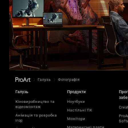
Анімація та роз
Галузь
Фотографія
Галузь
Продукти
Про
забе
Кіновиробництво та
Ноутбуки
відеомонтаж
Crea
Настільні ПК
Анімація та розробка
ProA
Монітори
ігор
Soft
Материнські плати