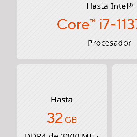
Hasta Intel
®
Core
i7-11
™
Procesador
Hasta
32
GB
DDR4 de 3200 MHz