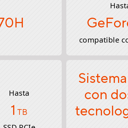
Hast
370H
GeFor
compatible co
Sistema
con do
Hasta
1
tecnolo
TB
SSD PCIe