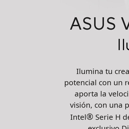
ASUS
I
Ilumina tu cre
potencial con un 
aporta la veloc
visión, con una
®
Intel
Serie H de
exclusivo Di