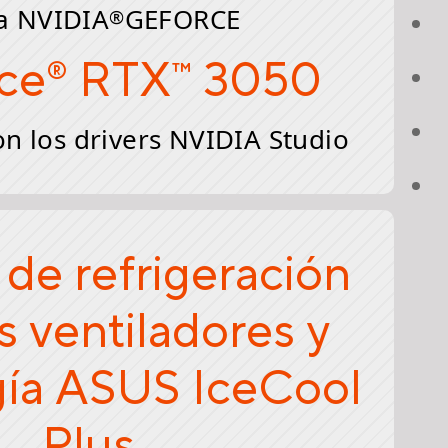
a NVIDIA
GEFORCE
®
ce
RTX
3050
®
™
n los drivers NVIDIA Studio
 de refrigeración
s ventiladores y
gía ASUS IceCool
Plus