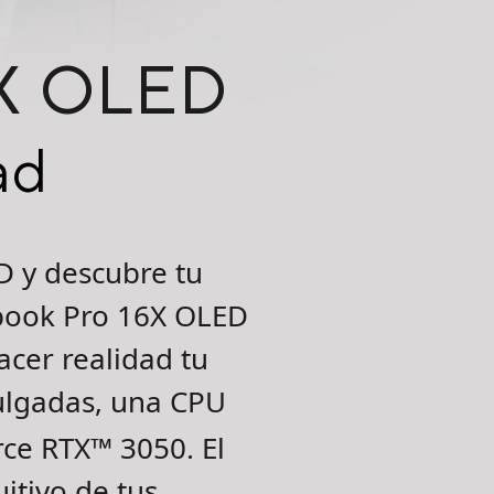
6X OLED
ad
D y descubre tu
obook Pro 16X OLED
acer realidad tu
ulgadas, una CPU
ce RTX
™
3050. El
uitivo de tus