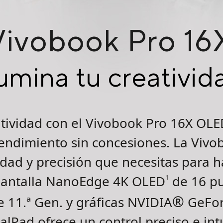
Vivobook Pro 1
lumina tu creativid
atividad con el Vivobook Pro 16X OLE
rendimiento sin concesiones. La Viv
idad y precisión que necesitas para h
 pantalla NanoEdge 4K OLED
de 16 p
1
®
 11.ª Gen. y gráficas NVIDIA
GeFor
alPad ofrece un control preciso e int