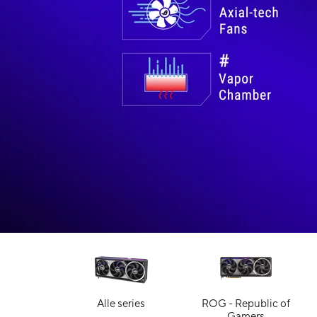
Alle series
ROG - Republic of
Gamers