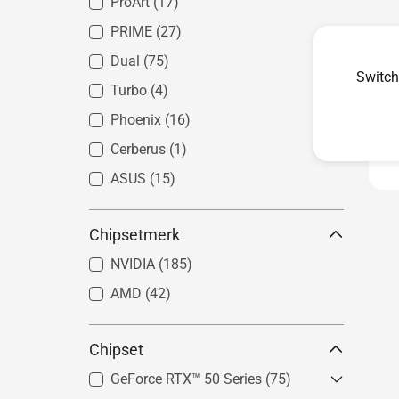
ROG Matrix
(2)
ProArt
(17)
ROG Strix
(32)
PRIME
(27)
Dual
(75)
Switch
Turbo
(4)
Phoenix
(16)
Cerberus
(1)
ASUS
(15)
Chipsetmerk
NVIDIA
(185)
AMD
(42)
Chipset
GeForce RTX™ 50 Series
(75)