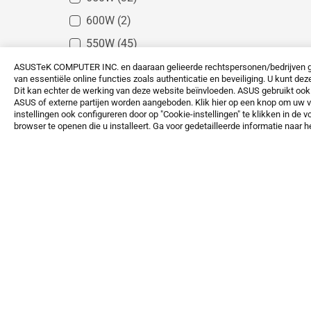
600W
(2)
550W
(45)
500W
(6)
ASUSTeK COMPUTER INC. en daaraan gelieerde rechtspersonen/bedrijven geb
van essentiële online functies zoals authenticatie en beveiliging. U kunt dez
450W
(5)
Dit kan echter de werking van deze website beïnvloeden. ASUS gebruikt ook a
ASUS of externe partijen worden aangeboden. Klik hier op een knop om uw vo
300W
(15)
instellingen ook configureren door op "Cookie-instellingen" te klikken in 
browser te openen die u installeert. Ga voor gedetailleerde informatie naar 
1000W
(17)
850W
(40)
I/O-poorten
USB Type-C
(5)
HDMI
(135)
DVI
(13)
DisplayPort
(132)