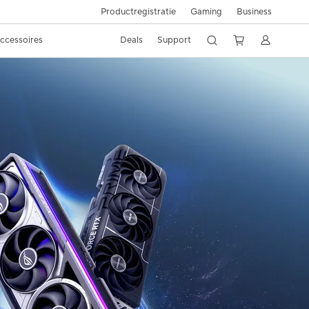
Productregistratie
Gaming
Business
ccessoires
Deals
Support