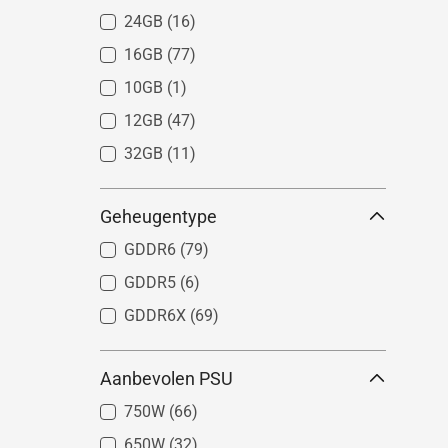
24GB
(16)
16GB
(77)
10GB
(1)
12GB
(47)
32GB
(11)
Geheugentype
GDDR6
(79)
GDDR5
(6)
GDDR6X
(69)
Aanbevolen PSU
750W
(66)
650W
(32)