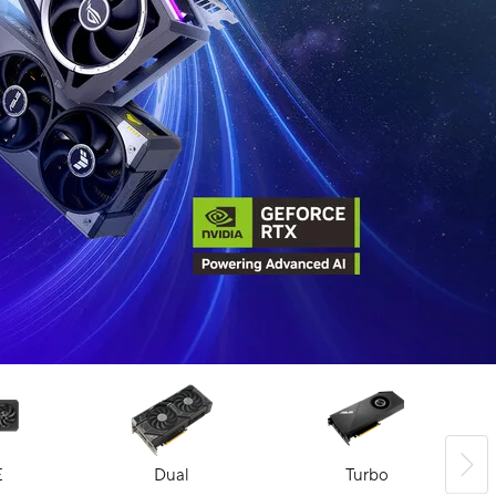
E
Dual
Turbo