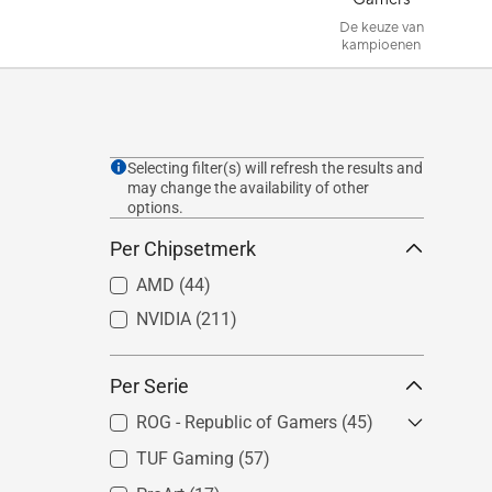
De keuze van
kampioenen
Selecting filter(s) will refresh the results and
may change the availability of other
options.
Per Chipsetmerk
AMD
(44)
NVIDIA
(211)
Per Serie
ROG - Republic of Gamers
(45)
TUF Gaming
ROG Astral
(57)
(11)