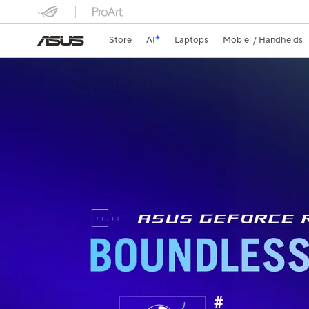
Store
AI
Laptops
Mobiel / Handhelds