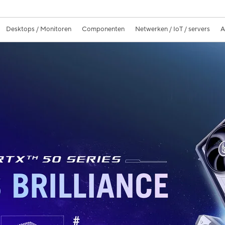
Desktops / Monitoren
Componenten
Netwerken / IoT / servers
A