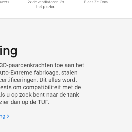
uwers
2x de ventilatoren. 2x
Blaas Ze Omver
E
het plezier.
ing
3D-paardenkrachten toe aan het
to-Extreme fabricage, stalen
ertificeringen. Dit alles wordt
tests om compatibiliteit met de
s u op zoek bent naar de tank
zier dan op de TUF.
ing