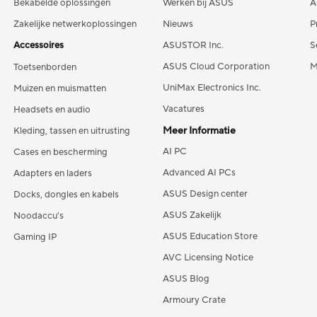
Bekabelde oplossingen
Werken bij ASUS
A
Zakelijke netwerkoplossingen
Nieuws
P
Accessoires
ASUSTOR Inc.
S
ASUS Cloud Corporation
M
Toetsenborden
UniMax Electronics Inc.
Muizen en muismatten
Vacatures
Headsets en audio
Meer Informatie
Kleding, tassen en uitrusting
AI PC
Cases en bescherming
Advanced AI PCs
Adapters en laders
ASUS Design center
Docks, dongles en kabels
ASUS Zakelijk
Noodaccu's
ASUS Education Store
Gaming IP
AVC Licensing Notice
ASUS Blog
Armoury Crate