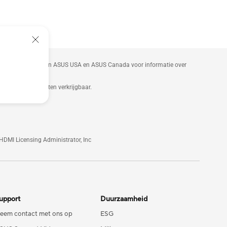
zoek de websites van ASUS USA en ASUS Canada voor informatie over
niet op alle markten verkrijgbaar.
HDMI Licensing Administrator, Inc
upport
Duurzaamheid
eem contact met ons op
ESG