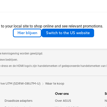
 to your local site to shop online and see relevant promotions.
 en Industry Canada worden gedistribueerd in de Verenigde Staten en Canada. Be
Hier blijven
Switch to the US website
zigd. Informeer bij de leverancier naar het exacte aanbod. Producten zijn mogelijk 
ter illustratie. Raadpleeg de specificatiespagina voor de volledige details.
e kennisgeving worden gewijzigd.
eve bedrijven.
e dress en de HDMI logo's zijn handelsmerken of gedeponeerde handelsmerken van 
rive U7M (SDRW-08U7M-U)
Waar te koop
Over ons
S
Draadloze adapters
Over ASUS
N