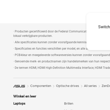
Switch
· Producten gecertificeerd door de Federal Communications Commission
lokaal verkrijgbare producten.
· Alle specificaties kunnen zonder voorafgaande kennisgeving worden gewij
· Specificaties en functies verschillen per model, en alle afbeeldingen zijn 
· PCB-kleur en meegeleverde softwareversies kunnen zonder voorafgaand
· Genoemde merk- en productnamen zijn handelsmerken van hun respecti
· De termen HDMI, HDMI High-Definition Multimedia Interface, HDMI Trad
Componenten
Optische drives
All series
ZenD
Winkel en leer
Laptops
Brillen