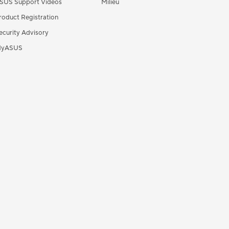
SUS Support Videos
Milieu
roduct Registration
ecurity Advisory
yASUS