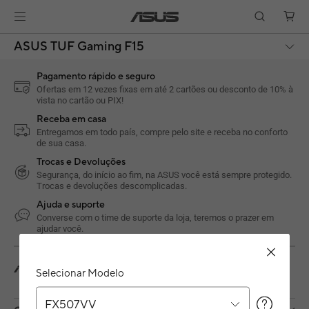
ASUS TUF Gaming F15
Pagamento rápido e seguro
Ofertas em 12 vezes fixas em até 2 cartões ou desconto de 10% à
vista no cartão ou PIX!
Receba em casa
Entregamos em todo país, compre pelo site e receba no conforto
de sua casa.
Trocas e Devoluções
Segurança, do início ao fim, na ASUS você está sempre protegido.
Trocas e devoluções descomplicadas.
Ajuda e suporte
Converse com o time de suporte da loja, teremos o prazer em
ajudar você.
Notebooks
Para Gamers
TUF Gaming
Selecionar Modelo
ASUS TUF Gaming F15 (2023)
FX507VV