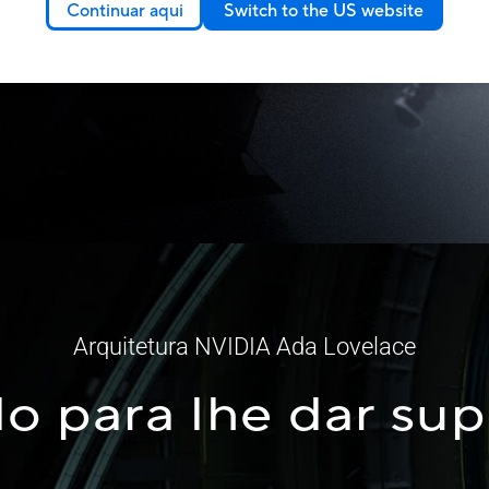
Continuar aqui
Switch to the US website
Arquitetura NVIDIA Ada Lovelace
do para lhe dar su