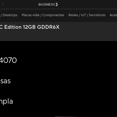
 / Desktops
Placas-mãe / Componentes
Redes / IoT / Servidores
Aces
C Edition 12GB GDDR6X
 4070
sas
mpla