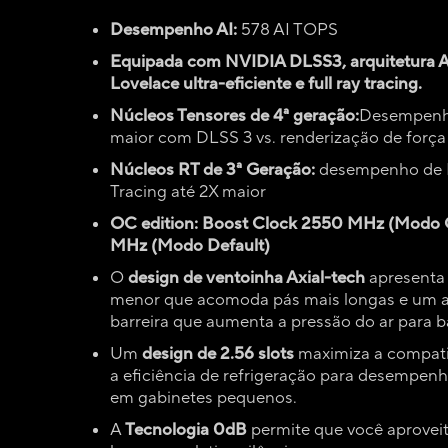
Desempenho AI:
578 AI TOPS
Equipada com NVIDIA DLSS3, arquitetura 
Lovelace ultra-eficiente e full ray tracing.
Núcleos Tensores de 4ª geração:
Desempenh
maior com DLSS 3 vs. renderização de força
Núcleos RT de 3ª Geração:
desempenho de 
Tracing até 2X maior
OC edition: Boost Clock 2550 MHz (Modo
MHz (Modo Default)
O
design de ventoinha Axial-tech
apresenta
menor que acomoda pás mais longas e um a
barreira que aumenta a pressão do ar para b
Um
design de 2.56 slots
maximiza a compati
a eficiência de refrigeração para desempenh
em gabinetes pequenos.
A
Tecnologia 0dB
permite que você aproveit