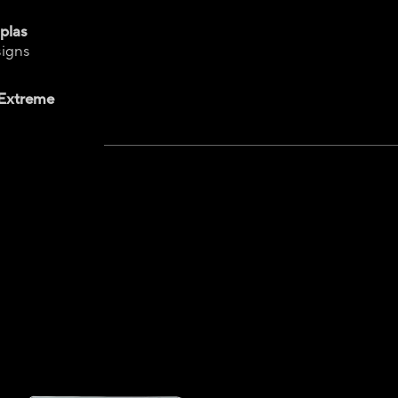
plas
signs
Extreme