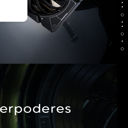
Backplate protetor
Suporte de Aço Inoxidável
GPU TWEAK III
QuantumCloud
144-hour Validation Program
perpoderes