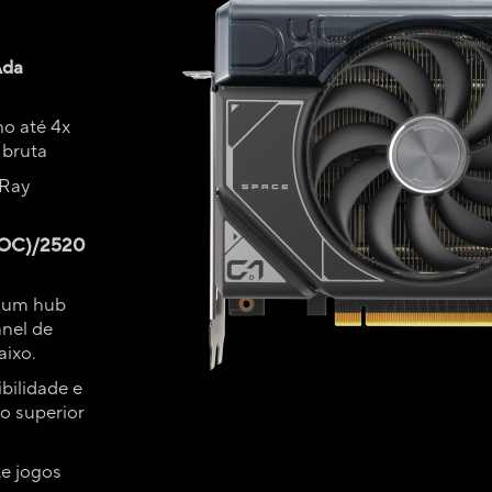
Ada
o até 4x
 bruta
Ray
 OC)/2520
 um hub
nel de
aixo.
bilidade e
o superior
e jogos