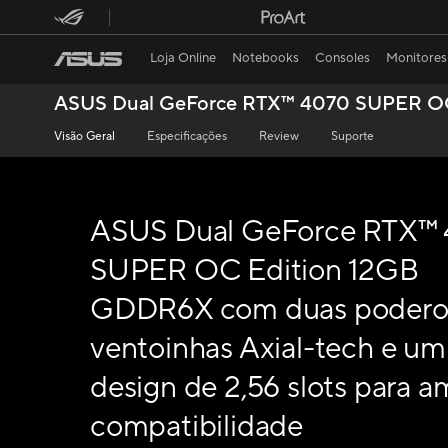
Loja Online
Notebooks
Consoles
Monitores
ASUS Dual GeForce RTX™ 4070 SUPER O
Visão Geral
Especificações
Review
Suporte
ASUS Dual GeForce RTX™
SUPER OC Edition 12GB
GDDR6X com duas podero
ventoinhas Axial-tech e um
design de 2,56 slots para a
compatibilidade