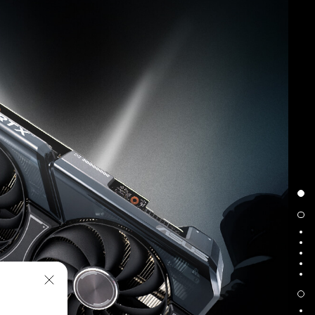
Design de ventoinha Axial-tech
Tecnologia 0dB
Rolamentos de Ventoinha com Esferas Duplas
Design 2.56 slots
Dual BIOS
Tecnologia Auto-Extreme