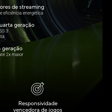
ores de streaming
 eficiência energética
uarta geração
SS 3
uta
a geração
até 2x maior
Responsividade
vencedora de jogos