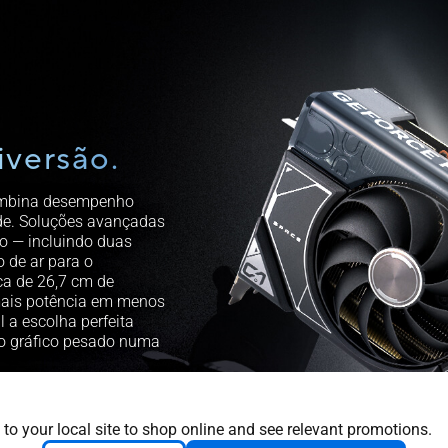
iversão.
ombina desempenho
de. Soluções avançadas
eo — incluindo duas
o de ar para o
aca de 26,7 cm de
mais potência em menos
 a escolha perfeita
 gráfico pesado numa
 to your local site to shop online and see relevant promotions.