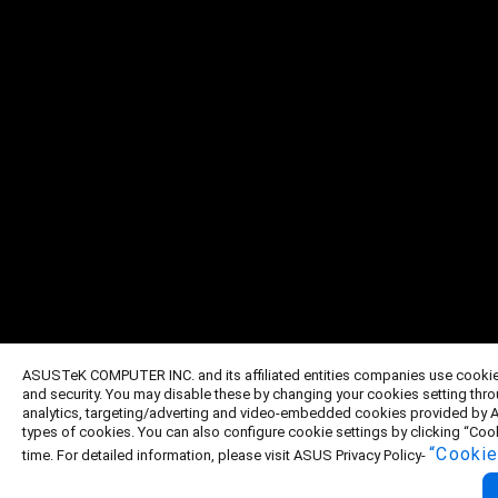
ASUSTeK COMPUTER INC. and its affiliated entities companies use cookies 
and security. You may disable these by changing your cookies setting thr
analytics, targeting/adverting and video-embedded cookies provided by ASU
types of cookies. You can also configure cookie settings by clicking “Coo
“Cookie
time. For detailed information, please visit ASUS Privacy Policy-