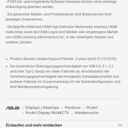
- PCB-Farb- und mitgelieferte Software-Versionen können ohne vorherige
Ankündigung geändert werden.
- Die genannten Marken- und Produktnamen sind Warenzeichen ihrer
jeweiligen Unternehmen.
- Die Begriffe HDMI und HDMI High-Definition Multimedia Interface, HDMI
trade dress sowie die HDMI-Logos sind Marken oder eingetragene Marken
von HDMI Licensing Administrator, Inc. in den Vereinigten Staaten und
anderen Ländern.
Product Security Update Support Periods : 3 years (until 31/12/2026)
Die tatsächliche Übertragungsgeschwindigkeit von USB 3.0, 3.1, 3.2
und/oder Typ-C hängt von vielen Faktoren ab, einschliesslich der
Verarbeitungsgeschwindigkeit des Hostgeräts, Dateieigenschaften und
anderen Faktoren im Zusammenhang mit der Systemkonfiguration und
Ihrer Betriebssystemumgebung.
Displays / Desktops
Monitore
ProArt
ProArt Display PA148CTV
Händlersuche
Einkaufen und mehr entdecken