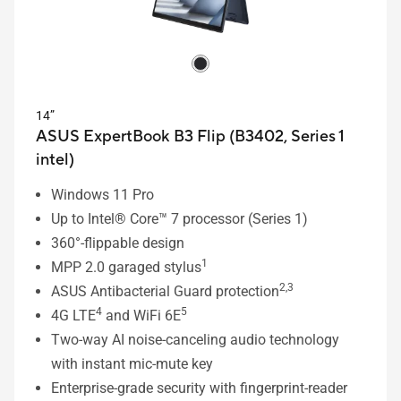
14”
ASUS ExpertBook B3 Flip (B3402, Series 1
intel)
Windows 11 Pro
Up to Intel® Core™ 7 processor (Series 1)
360°-flippable design
1
MPP 2.0 garaged stylus
2,3
ASUS Antibacterial Guard protection
4
5
4G LTE
and WiFi 6E
Two-way AI noise-canceling audio technology
with instant mic-mute key
Enterprise-grade security with fingerprint-reader