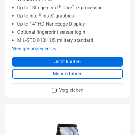
®
™
Up to 13th gen Intel
Core
i7 processor
®
ᵉ
Up to Intel
Iris X
graphics
Up to 14” HD NanoEdge Display
Optional fingerprint sensor login
MIL-STD 810H US military standard
Weniger anzeigen
Jetzt kaufen
Mehr erfahren
Vergleichen