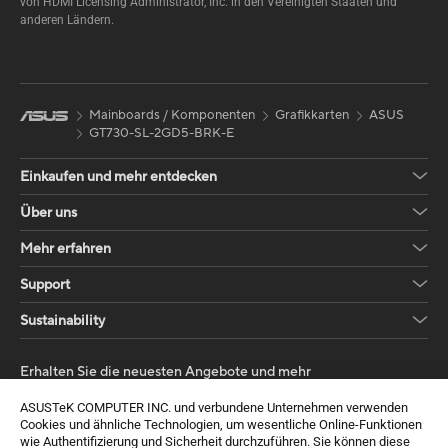
von HDMI Licensing Administrator, Inc. in den Vereinigten Staaten und
anderen Ländern.
Mainboards / Komponenten
Grafikkarten
ASUS
GT730-SL-2GD5-BRK-E
Einkaufen und mehr entdecken
Über uns
Mehr erfahren
Support
Sustainability
Erhalten Sie die neuesten Angebote und mehr
Sign up
ASUSTeK COMPUTER INC. und verbundene Unternehmen verwenden
Cookies und ähnliche Technologien, um wesentliche Online-Funktionen
wie Authentifizierung und Sicherheit durchzuführen. Sie können diese