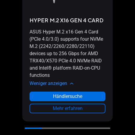
HYPER M.2 X16 GEN 4 CARD
ASUS Hyper M.2 x16 Gen 4 Card
HYP
(PCIe 4.0/3.0) supports four NVMe
M.2 (2242/2260/2280/22110)
devices up to 256 Gbps for AMD
TRX40/X570 PCIe 4.0 NVMe RAID
and Intel® platform RAID-on-CPU
Powe
functions
Weni
Weniger anzeigen
Händlersuche
Mehr erfahren