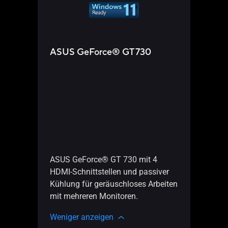
ASUS GeForce® GT 730
GT7
ASUS GeForce® GT 730 mit 4
HDMI-Schnittstellen und passiver
ASUS
Kühlung für geräuschloses Arbeiten
HDMI-
mit mehreren Monitoren.
Kühlu
mit m
Weniger anzeigen