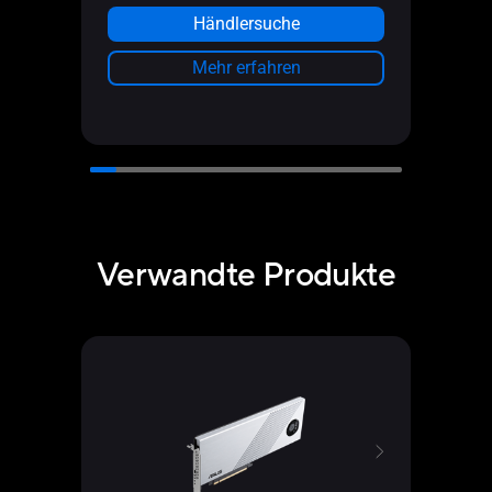
Weni
Händlersuche
Mehr erfahren
Verwandte Produkte