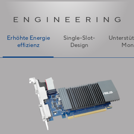
ENGINEERING
Erhöhte Energie
Single-Slot-
Unterstü
effizienz​
Design
Mon