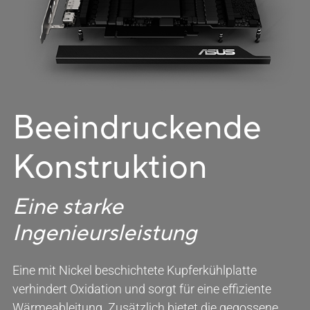
Beeindruckende
Konstruktion
Eine starke
Ingenieursleistung
Eine mit Nickel beschichtete Kupferkühlplatte
verhindert Oxidation und sorgt für eine effiziente
Wärmeableitung. Zusätzlich bietet die gegossene