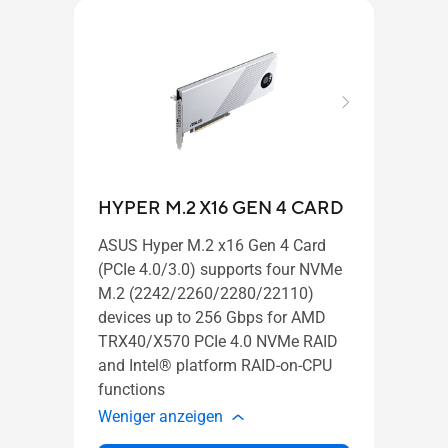
HYPER M.2 X16 GEN 4 CARD
ASUS Hyper M.2 x16 Gen 4 Card
HYP
(PCIe 4.0/3.0) supports four NVMe
M.2 (2242/2260/2280/22110)
devices up to 256 Gbps for AMD
TRX40/X570 PCIe 4.0 NVMe RAID
and Intel® platform RAID-on-CPU
Powe
functions
Weni
Weniger anzeigen