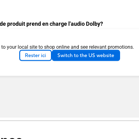
e produit prend en charge l'audio Dolby?
 en charge l'audio Dolby, comment dois-je installer les
 en charge l'audio Dolby mais que mon appareil n'est pa
 to your local site to shop online and see relevant promotions.
staller les décodeurs audio Dolby ?
Rester ici
Switch to the US website