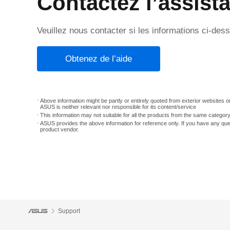
Contactez l’assist
Veuillez nous contacter si les informations ci-de
Obtenez de l’aide
Above information might be partly or entirely quoted from exterior websites or
ASUS is neither relevant nor responsible for its content/service
This information may not suitable for all the products from the same categor
ASUS provides the above information for reference only. If you have any que
product vendor.
Support