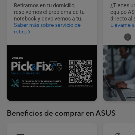
Retiramos en tu domicilio,
¿Tienes u
resolvemos el problema de tu
equipo AS
notebook y devolvemos a tu
directo al 
Saber más sobre servicio de
Llévame al
domicilio todo *gratuito* para
para que 
retiro
tu equipo en periodo de
fácilmente
garantía.
Beneficios de comprar en ASUS