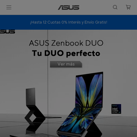
¡Hasta 12 Cuotas 0% Interés y Envío Gratis!