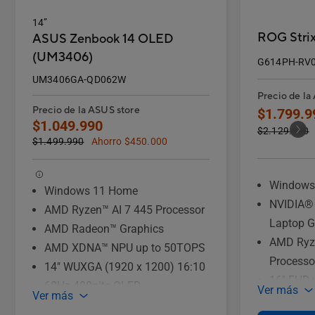
14”
ROG Strix
ASUS Zenbook 14 OLED
(UM3406)
G614PH-RV
UM3406GA-QD062W
Precio de la
Precio de la ASUS store
$1.799.9
$1.049.990
$2.129.990
$1.499.990
Ahorro $450.000
Windows
Windows 11 Home
NVIDIA®
AMD Ryzen™ AI 7 445 Processor
Laptop 
AMD Radeon™ Graphics
AMD Ryz
AMD XDNA™ NPU up to 50TOPS
Processo
14" WUXGA (1920 x 1200) 16:10
16" FHD+
60Hz 400nits OLED
Ver más
Ver más
16:10 1
1TB M.2 NVMe™ PCIe® 4.0 SSD