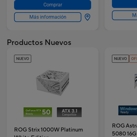
1TB M.2
storage
Comprar
storage
Má
Más información
Productos Nuevos
NUEVO
NUEVO
OF
ROG Astr
ROG Strix 1000W Platinum
5080 16