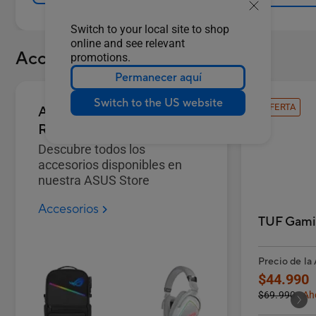
Switch to your local site to shop
online and see relevant
Accesorios
promotions.
Permanecer aquí
Switch to the US website
OFERTA
Accesorios ASUS, TUF &
ROG
Descubre todos los
accesorios disponibles en
nuestra ASUS Store
Accesorios
TUF Gami
Precio de la
$44.990
$69.990
Ah