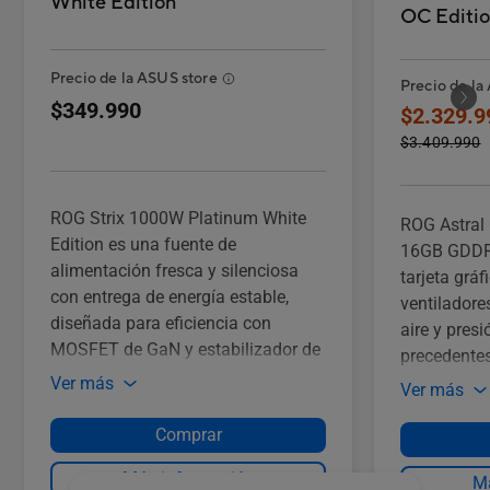
White Edition
OC Editi
Precio de la ASUS store
Precio de la
$349.990
$2.329.9
$3.409.990
ROG Strix 1000W Platinum White
ROG Astral
Edition es una fuente de
16GB GDDR7
alimentación fresca y silenciosa
tarjeta gráf
con entrega de energía estable,
ventiladore
diseñada para eficiencia con
aire y presi
MOSFET de GaN y estabilizador de
precedentes
voltaje inteligente “GPU-FIRST” en
óptimo
Ver más
Ver más
un estilo llamativo.
Comprar
Más información
Má