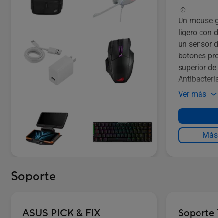
Un mouse g
ligero con 
un sensor d
botones pro
superior d
Antibacteri
100% PTFE 
Ver más
Más 
Soporte
ASUS PICK & FIX
Soporte 