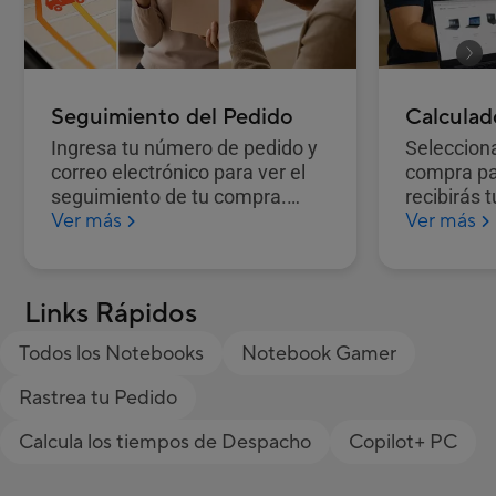
Seguimiento del Pedido
Calculad
Ingresa tu número de pedido y
Selecciona
correo electrónico para ver el
compra pa
seguimiento de tu compra.
recibirás 
Ver más
Ver más
Puedes encontrar el número de
orden en el correo de
confirmación o en tu cuenta
ASUS.
Links Rápidos
Todos los Notebooks
Notebook Gamer
Rastrea tu Pedido
Calcula los tiempos de Despacho
Copilot+ PC