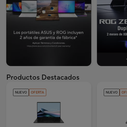
Productos Destacados
NUEVO
OFERTA
NUEVO
OF