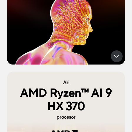
Až
AMD Ryzen
™
AI 9
HX 370
procesor