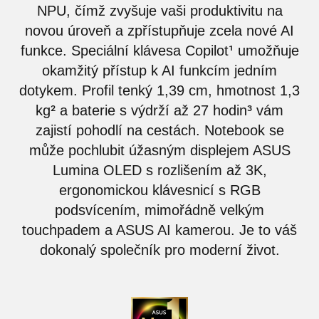
NPU, čímž zvyšuje vaši produktivitu na
novou úroveň a zpřístupňuje zcela nové AI
1
funkce. Speciální klávesa Copilot
umožňuje
okamžitý přístup k AI funkcím jedním
dotykem. Profil tenký 1,39 cm, hmotnost 1,3
2
3
kg
a baterie s výdrží až 27 hodin
vám
zajistí pohodlí na cestách. Notebook se
může pochlubit úžasným displejem ASUS
Lumina OLED s rozlišením až 3K,
ergonomickou klávesnicí s RGB
podsvícením, mimořádně velkým
touchpadem a ASUS AI kamerou. Je to váš
dokonalý společník pro moderní život.