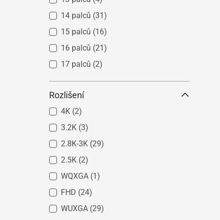
14 palců
(31)
15 palců
(16)
16 palců
(21)
17 palců
(2)
Rozlišení
4K
(2)
3.2K
(3)
2.8K-3K
(29)
2.5K
(2)
WQXGA
(1)
FHD
(24)
WUXGA
(29)