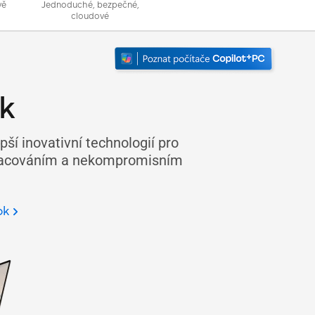
vě
Jednoduché, bezpečné,
cloudové
k
pší inovativní technologií pro
zpracováním a nekompromisním
ok