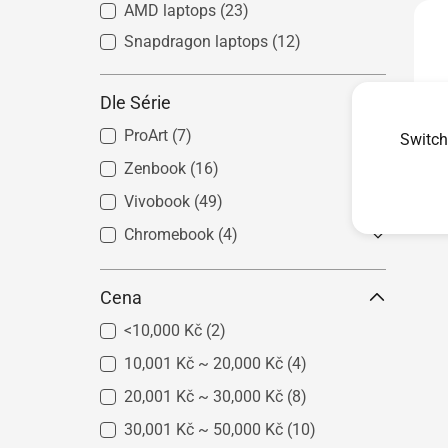
AMD laptops
(23)
Snapdragon laptops
(12)
Dle Série
ProArt
(7)
Switch
Zenbook
(16)
Vivobook
Zenbook Pro
(49)
(1)
Zenbook S
(3)
Chromebook
Vivobook Pro
(4)
(1)
Zenbook
(12)
Vivobook S
(17)
Chromebook
(4)
Zenbook Flip
(1)
Cena
Vivobook
(21)
Chromebook Flip
(1)
Zenbook Duo
(2)
Vivobook Flip
(7)
<10,000 Kč
(2)
Zenbook A
(2)
Vivobook Go
(5)
10,001 Kč ~ 20,000 Kč
(4)
20,001 Kč ~ 30,000 Kč
(8)
30,001 Kč ~ 50,000 Kč
(10)