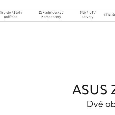
Displeje / Stolní
Základní desky /
Sítě / IoT /
Přísluš
počítače
Komponenty
Servery
ASUS 
Dvě ob