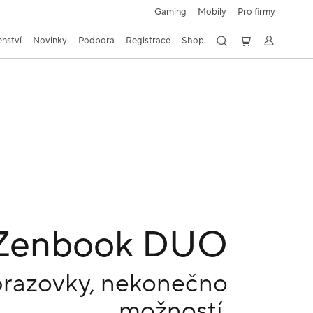
Gaming
Mobily
Pro firmy
enství
Novinky
Podpora
Registrace
Shop
Zenbook DUO
razovky, nekonečno
možností.