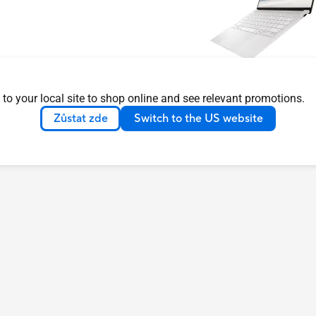
Design, který vás 
 to your local site to shop online and see relevant promotions.
Objevte nejzajímavější funkce 
Zůstat zde
Switch to the US website