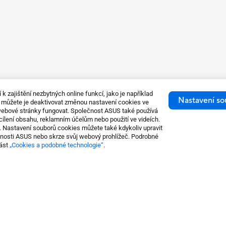
 zajištění nezbytných online funkcí, jako je například
Nastavení so
, můžete je deaktivovat změnou nastavení cookies ve
 webové stránky fungovat. Společnost ASUS také používá
acílení obsahu, reklamním účelům nebo použití ve videích.
de. Nastavení souborů cookies můžete také kdykoliv upravit
čnosti ASUS nebo skrze svůj webový prohlížeč. Podrobné
část
„Cookies a podobné technologie“
.