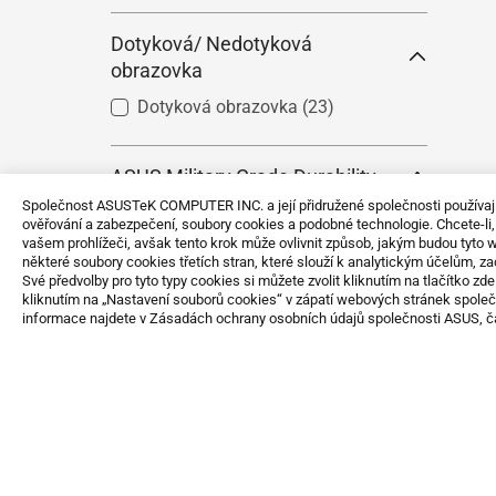
Dotyková/ Nedotyková
obrazovka
Dotyková obrazovka
(23)
ASUS Military Grade Durability
Společnost ASUSTeK COMPUTER INC. a její přidružené společnosti používají k
US MIL-STD-810H Standard
ověřování a zabezpečení, soubory cookies a podobné technologie. Chcete-li
(64)
vašem prohlížeči, avšak tento krok může ovlivnit způsob, jakým budou tyto
některé soubory cookies třetích stran, které slouží k analytickým účelům, z
Své předvolby pro tyto typy cookies si můžete zvolit kliknutím na tlačítko z
kliknutím na „Nastavení souborů cookies“ v zápatí webových stránek spole
EPEAT Verified
informace najdete v Zásadách ochrany osobních údajů společnosti ASUS, 
EPEAT Gold
(7)
EPEAT Silver
(21)
Procesor
Intel® Core™ i3
(5)