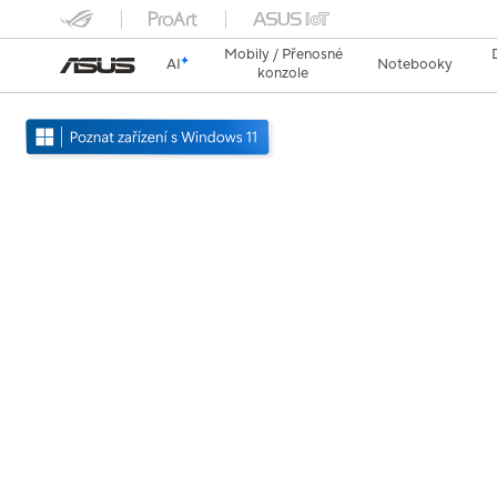
Mobily / Přenosné
AI
Notebooky
konzole