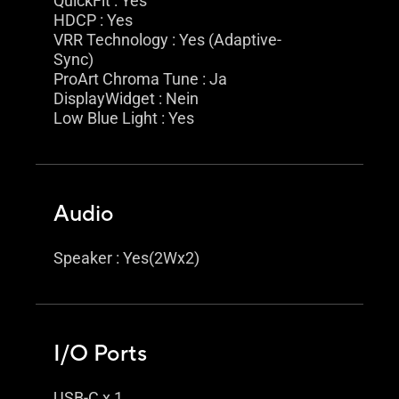
QuickFit : Yes
HDCP : Yes
VRR Technology : Yes (Adaptive-
Sync)
ProArt Chroma Tune : Ja
DisplayWidget : Nein
Low Blue Light : Yes
Audio
Speaker : Yes(2Wx2)
I/O Ports
USB-C x 1