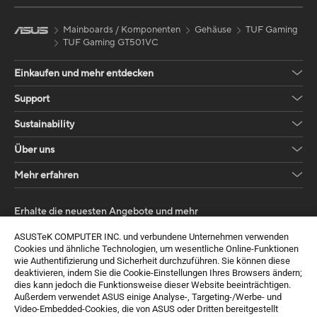
Mainboards / Komponenten
Gehäuse
TUF Gaming
TUF Gaming GT501VC
Einkaufen und mehr entdecken
Support
Sustainability
Über uns
Mehr erfahren
Erhalte die neuesten Angebote und mehr
Anmelden
ASUSTeK COMPUTER INC. und verbundene Unternehmen verwenden
Cookies und ähnliche Technologien, um wesentliche Online-Funktionen
wie Authentifizierung und Sicherheit durchzuführen. Sie können diese
deaktivieren, indem Sie die Cookie-Einstellungen Ihres Browsers ändern;
dies kann jedoch die Funktionsweise dieser Website beeinträchtigen.
Außerdem verwendet ASUS einige Analyse-, Targeting-/Werbe- und
Video-Embedded-Cookies, die von ASUS oder Dritten bereitgestellt