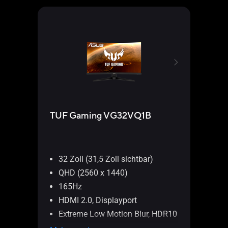
TUF Gaming VG32VQ1B
TUF
(WI-
32 Zoll (31,5 Zoll sichtbar)
AM
QHD (2560 x 1440)
So
165Hz
AT
HDMI 2.0, Displayport
PC
Extreme Low Motion Blur, HDR10
US