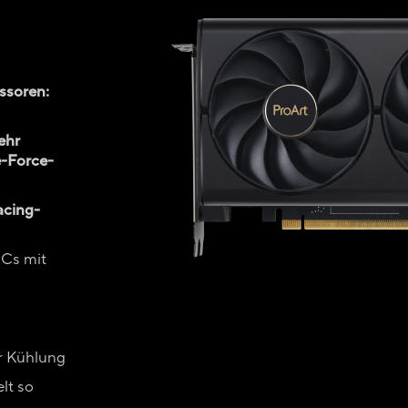
ssoren:
ehr
e-Force-
acing-
PCs mit
ger Kühlung
lt so