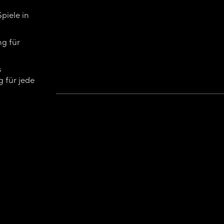
piele in
ng für
s
 für jede