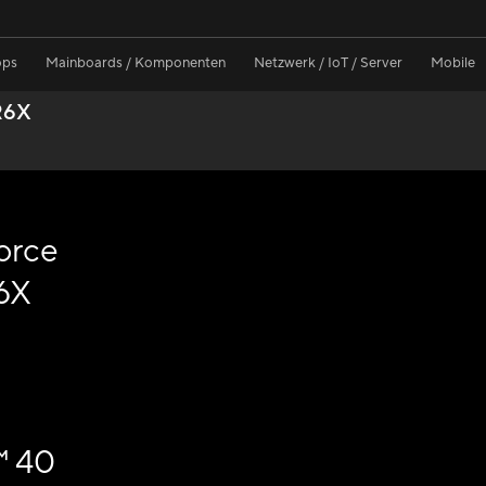
ops
Mainboards / Komponenten
Netzwerk / IoT / Server
Mobile
R6X
orce
6X
™ 40