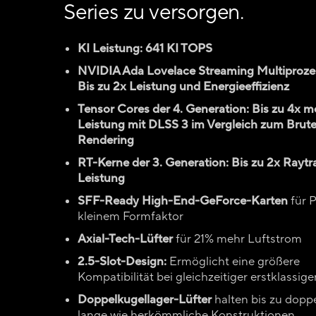
Series zu versorgen.
KI Leistung: 641 KI TOPS
NVIDIA Ada Lovelace Streaming Multiproze
Bis zu 2x Leistung und Energieeffizienz
Tensor Cores der 4. Generation: Bis zu 4x m
Leistung mit DLSS 3 im Vergleich zum Brut
Rendering
RT-Kerne der 3. Generation: Bis zu 2x Raytr
Leistung
SFF-Ready High-End-GeForce-Karten
für 
kleinem Formfaktor
Axial-Tech-Lüfter
für 21% mehr Luftstrom
2.5-Slot-Design:
Ermöglicht eine größere
Kompatibilität bei gleichzeitiger erstklassi
Doppelkugellager-Lüfter
halten bis zu doppe
lange wie herkömmliche Konstruktionen