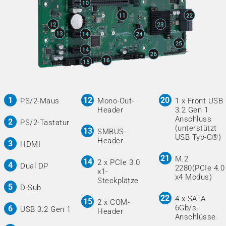
PS/2-Maus
Mono-Out-
1 x Front USB
Header
3.2 Gen 1
Anschluss
PS/2-Tastatur
(unterstützt
SMBUS-
USB Typ-C®)
Header
HDMI
M.2
2 x PCIe 3.0
Dual DP
2280(PCIe 4.0
x1-
x4 Modus)
Steckplätze
D-Sub
4 x SATA
2 x COM-
6Gb/s-
USB 3.2 Gen 1
Header
Anschlüsse