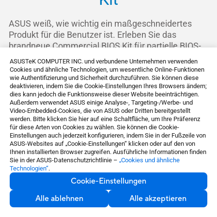
ASUS weiß, wie wichtig ein maßgeschneidertes
Produkt für die Benutzer ist. Erleben Sie das
brandneue Commercial BIOS Kit für partielle BIOS-
Update-Lösungen!
ASUSTeK COMPUTER INC. und verbundene Unternehmen verwenden
Cookies und ähnliche Technologien, um wesentliche Online-Funktionen
wie Authentifizierung und Sicherheit durchzuführen. Sie können diese
deaktivieren, indem Sie die Cookie-Einstellungen Ihres Browsers ändern;
dies kann jedoch die Funktionsweise dieser Website beeinträchtigen.
Außerdem verwendet ASUS einige Analyse-, Targeting-/Werbe- und
Video-Embedded-Cookies, die von ASUS oder Dritten bereitgestellt
werden. Bitte klicken Sie hier auf eine Schaltfläche, um Ihre Präferenz
für diese Arten von Cookies zu wählen. Sie können die Cookie-
Einstellungen auch jederzeit konfigurieren, indem Sie in der Fußzeile von
ASUS-Websites auf „Cookie-Einstellungen“ klicken oder auf den von
Ihnen installierten Browser zugreifen. Ausführliche Informationen finden
Sie in der ASUS-Datenschutzrichtlinie –
„Cookies und ähnliche
Technologien“
.
Cookie-Einstellungen
BIOS Value Edit Tool
BIOS Boot Logo Tool
Alle ablehnen
Alle akzeptieren
Anpassen der BIOS-
Kennzeichnen Sie Ihre
Optionen
Builds mit einem