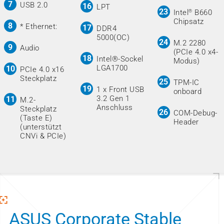
USB 2.0
LPT
Intel
B660
®
Chipsatz
* Ethernet:
DDR4
5000(OC)
M.2 2280
Audio
(PCIe 4.0 x4-
Intel®-Sockel
Modus)
LGA1700
PCIe 4.0 x16
Steckplatz
TPM-IC
1 x Front USB
onboard
3.2 Gen 1
M.2-
Anschluss
Steckplatz
COM-Debug-
(Taste E)
Header
(unterstützt
CNVi & PCIe)
ASUS Corporate Stable