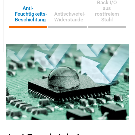
Back I/O
Anti-
aus
Feuchtigkeits-
Antischwefel-
rostfreiem
Beschichtung
Widerstände
Stahl