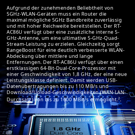
Aufgrund der zunehmenden Beliebtheit von
5GHz-WLAN-Geräten muss ein Router die
maximal mögliche 5GHz Bandbreite zuverlässig
und mit hoher Reichweite bereitstellen. Der RT-
AC86U verfügt über eine zusätzliche interne 5-
GHz-Antenne, um eine ultimative 5-GHz-Quad-
Stream-Leistung zu erzielen. Gleichzeitig sorgt
RangeBoost für eine deutlich verbesserte WLAN-
Abdeckung über mittlere und lange
Entfernungen. Der RT-AC86U verfügt über einen
erstklassigen 64-Bit-Dual-Core-Prozessor mit
einer Geschwindigkeit von 1,8 GHz, der eine neue
Leistungsklasse definiert. Damit werden USB-
Datenübertragungen bis zu 110 MB/s und
Download/Upload-Geschwindigkeiten (WAN-LAN-
2
Durchsatz) von bis zu 1600 MBit/s ermöglicht.
.