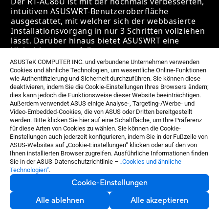
Der RT-AC86U ist mit der nochmals verbesserten,
intuitiven ASUSWRT-Benutzeroberfläche
ausgestattet, mit welcher sich der webbasierte
Installationsvorgang in nur 3 Schritten vollziehen
lässt. Darüber hinaus bietet ASUSWRT eine
Vielzahl an ausgefeilten
Einstellungsmöglichkeiten.
ASUSTeK COMPUTER INC. und verbundene Unternehmen verwenden
Cookies und ähnliche Technologien, um wesentliche Online-Funktionen
wie Authentifizierung und Sicherheit durchzuführen. Sie können diese
Mehr über die exklusiven Features erfahren
deaktivieren, indem Sie die Cookie-Einstellungen Ihres Browsers ändern;
dies kann jedoch die Funktionsweise dieser Website beeinträchtigen.
Außerdem verwendet ASUS einige Analyse-, Targeting-/Werbe- und
Video-Embedded-Cookies, die von ASUS oder Dritten bereitgestellt
werden. Bitte klicken Sie hier auf eine Schaltfläche, um Ihre Präferenz
für diese Arten von Cookies zu wählen. Sie können die Cookie-
Einstellungen auch jederzeit konfigurieren, indem Sie in der Fußzeile von
ASUS-Websites auf „Cookie-Einstellungen“ klicken oder auf den von
Ihnen installierten Browser zugreifen. Ausführliche Informationen finden
Sie in der ASUS-Datenschutzrichtlinie –
„Cookies und ähnliche
Technologien“
.
Cookie-Einstellungen
Alle ablehnen
Alle akzeptieren