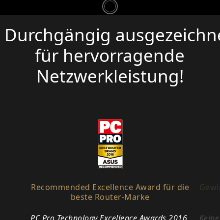
Durchgängig ausgezeichn
für hervorragende
Netzwerkleistung!
Recommended Excellence Award für die
Gewin
beste Router-Marke
PC Pro Technology Excellence Awards 2016.
„Keine