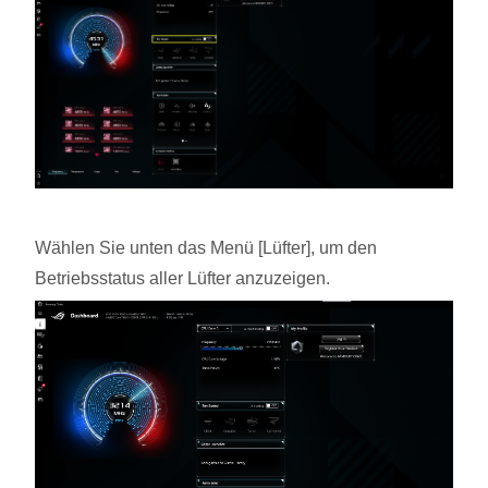
Wählen Sie unten das Menü [Lüfter], um den
Betriebsstatus aller Lüfter anzuzeigen.