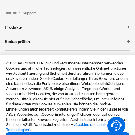
Support
Produkte
Notebook
Status prüfen
ZenFones im Überblick
Garantie
Mainboards
Unterstützung
Reparatur
WLAN & Netzwerk
ASUSTeK COMPUTER INC. und verbundene Unternehmen verwenden
Produktregistrierung
Grafikkarten
Cookies und ähnliche Technologien, um wesentliche Online-Funktionen
Kontakt
ASUS Support Videos
Monitore
wie Authentifizierung und Sicherheit durchzuführen. Sie können diese
Technische Unterstützung
deaktivieren, indem Sie die Cookie-Einstellungen Ihres Browsers ändern;
Alle Produkte anzeigen
dies kann jedoch die Funktionsweise dieser Website beeinträchtigen.
MyASUS
Außerdem verwendet ASUS einige Analyse-, Targeting-/Werbe- und
ASUS Premium Care
Video-Embedded-Cookies, die von ASUS oder Dritten bereitgestellt
werden. Bitte klicken Sie hier auf eine Schaltfläche, um Ihre Präferenz
Datenschutzanfrage
für diese Arten von Cookies zu wählen. Sie können die Cookie-
Impressum
Einstellungen auch jederzeit konfigurieren, indem Sie in der Fußzeile von
ASUS-Websites auf „Cookie-Einstellungen“ klicken oder auf den von
About CSR for global
Ihnen installierten Browser zugreifen. Ausführliche Informationen finden
Sie in der ASUS-Datenschutzrichtlinie –
„Cookies und ähnliche
Germany / Deutsch
Technologien“
.