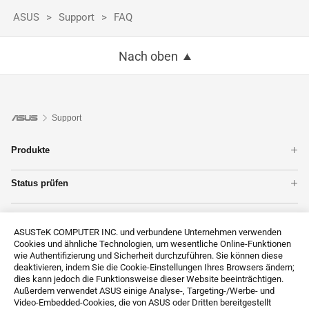
ASUS
Support
FAQ
Nach oben
Support
Produkte
Notebook
Status prüfen
ZenFones im Überblick
Garantie
Mainboards
Unterstützung
Reparatur
WLAN & Netzwerk
ASUSTeK COMPUTER INC. und verbundene Unternehmen verwenden
Produktregistrierung
Grafikkarten
Cookies und ähnliche Technologien, um wesentliche Online-Funktionen
Kontakt
ASUS Support Videos
Monitore
wie Authentifizierung und Sicherheit durchzuführen. Sie können diese
Technische Unterstützung
deaktivieren, indem Sie die Cookie-Einstellungen Ihres Browsers ändern;
Alle Produkte anzeigen
dies kann jedoch die Funktionsweise dieser Website beeinträchtigen.
MyASUS
Außerdem verwendet ASUS einige Analyse-, Targeting-/Werbe- und
ASUS Premium Care
Video-Embedded-Cookies, die von ASUS oder Dritten bereitgestellt