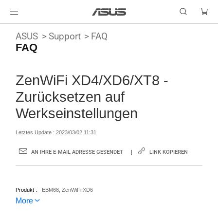
ASUS
Support
FAQ
FAQ
ZenWiFi XD4/XD6/XT8 -
Zurücksetzen auf
Werkseinstellungen
Letztes Update : 2023/03/02 11:31
AN IHRE E-MAIL ADRESSE GESENDET
LINK KOPIEREN
Produkt
EBM68, ZenWiFi XD6
More