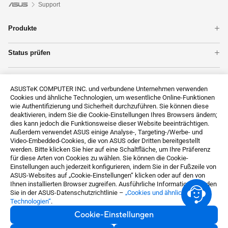
Support
Produkte
Notebook
Status prüfen
ZenFones im Überblick
Garantie
Mainboards
Unterstützung
Reparatur
WLAN & Netzwerk
ASUSTeK COMPUTER INC. und verbundene Unternehmen verwenden
Produktregistrierung
Grafikkarten
Cookies und ähnliche Technologien, um wesentliche Online-Funktionen
Kontakt
ASUS Support Videos
Monitore
wie Authentifizierung und Sicherheit durchzuführen. Sie können diese
Technische Unterstützung
deaktivieren, indem Sie die Cookie-Einstellungen Ihres Browsers ändern;
Alle Produkte anzeigen
dies kann jedoch die Funktionsweise dieser Website beeinträchtigen.
MyASUS
Außerdem verwendet ASUS einige Analyse-, Targeting-/Werbe- und
ASUS Premium Care
Video-Embedded-Cookies, die von ASUS oder Dritten bereitgestellt
werden. Bitte klicken Sie hier auf eine Schaltfläche, um Ihre Präferenz
Datenschutzanfrage
für diese Arten von Cookies zu wählen. Sie können die Cookie-
Impressum
Einstellungen auch jederzeit konfigurieren, indem Sie in der Fußzeile von
ASUS-Websites auf „Cookie-Einstellungen“ klicken oder auf den von
About CSR for global
Ihnen installierten Browser zugreifen. Ausführliche Informationen finden
Sie in der ASUS-Datenschutzrichtlinie –
„Cookies und ähnliche
Technologien“
.
Germany / Deutsch
Cookie-Einstellungen
©ASUSTeK Computer Inc. All rights reserved.