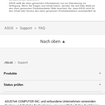
ASUS stellt die oben genannten Informationen nur zur Orientierung zur
Verfügung. Wenn Sie Fragen zum Inhalt haben, wenden Sie sich bitte direkt an
den oben genannten Produktanbieter. Bitte beachten Sie, dass ASUS nicht für
den Inhalt oder Service des oben genannten Produktanbieters verantwortlich ist.
ASUS
Support
FAQ
Nach oben
Support
Produkte
Notebook
Status prüfen
ZenFones im Überblick
Garantie
Mainboards
Unterstützung
Reparatur
WLAN & Netzwerk
ASUSTeK COMPUTER INC. und verbundene Unternehmen verwenden
Produktregistrierung
Grafikkarten