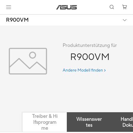
R900VM
Produktunterstützung für
R900VM
Andere Modell finden
Treiber & Hi
Wissenswer
Hand
lfsprogram
tes
Dok
me