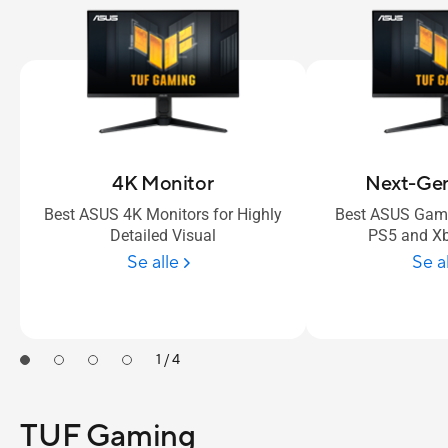
4K Monitor
Next-Ge
Best ASUS 4K Monitors for Highly
Best ASUS Gami
Detailed Visual
PS5 and Xb
Se alle
Se a
1 / 4
TUF Gaming