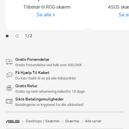
Tilbehør til ROG-skærm
ASUS skæ
Se alle
Se a
1 / 2
Gratis Forsendelse
Gratis forsendelse ved køb over 600 DKK
Få Hjælp Til Købet
Du kan maile til os på alle tidspunkter
Gratis Retur
Gratis og nem returnering indenfor 14 dage
Sikre Betalingsmuligheder
Betalingerne er krypteret for din sikkerhed
Desktops / Skærme
Skærme
Alle serier