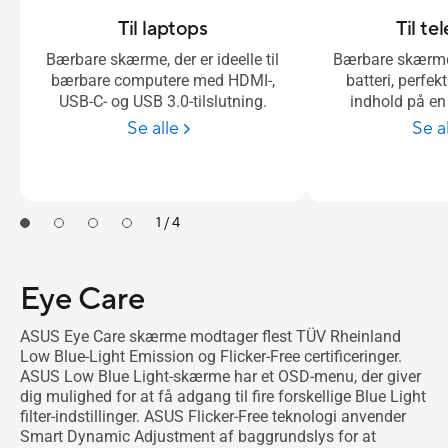
Til laptops
Til te
Bærbare skærme, der er ideelle til
Bærbare skærm
bærbare computere med HDMI-,
batteri, perfekt
USB-C- og USB 3.0-tilslutning.
indhold på en
Se alle
Se a
1 / 4
Eye Care
ASUS Eye Care skærme modtager flest TÜV Rheinland
Low Blue-Light Emission og Flicker-Free certificeringer.
ASUS Low Blue Light-skærme har et OSD-menu, der giver
dig mulighed for at få adgang til fire forskellige Blue Light
filter-indstillinger. ASUS Flicker-Free teknologi anvender
Smart Dynamic Adjustment af baggrundslys for at