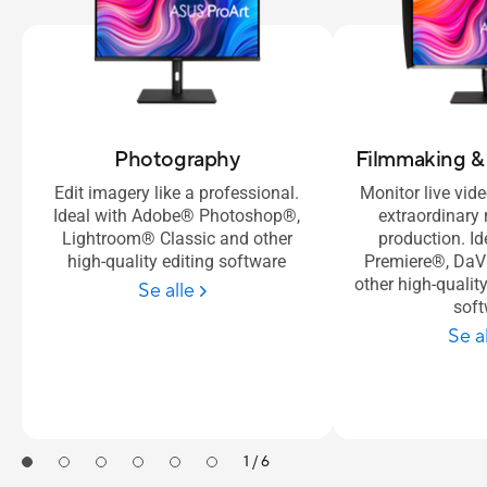
Photography
Filmmaking &
Edit imagery like a professional.
Monitor live vid
Ideal with Adobe® Photoshop®,
extraordinary 
Lightroom® Classic and other
production. I
high-quality editing software
Premiere®, DaV
other high-qualit
Se alle
sof
Se a
1 / 6