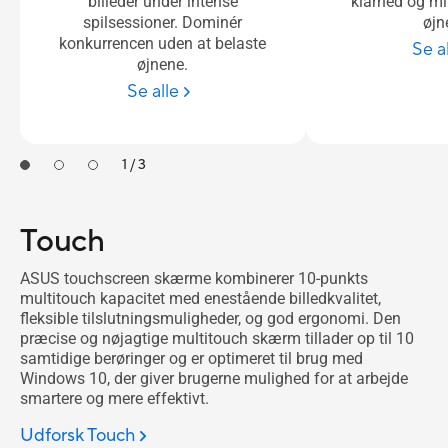
billeder under intense
klarhed og mi
spilsessioner. Dominér
øjn
konkurrencen uden at belaste
Se a
øjnene.
Se alle
1 / 3
Touch
ASUS touchscreen skærme kombinerer 10-punkts
multitouch kapacitet med enestående billedkvalitet,
fleksible tilslutningsmuligheder, og god ergonomi. Den
præcise og nøjagtige multitouch skærm tillader op til 10
samtidige berøringer og er optimeret til brug med
Windows 10, der giver brugerne mulighed for at arbejde
smartere og mere effektivt.
Udforsk Touch