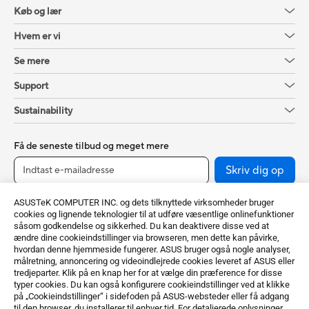
Køb og lær
Hvem er vi
Se mere
Support
Sustainability
Få de seneste tilbud og meget mere
Skriv dig op
ASUSTeK COMPUTER INC. og dets tilknyttede virksomheder bruger
cookies og lignende teknologier til at udføre væsentlige onlinefunktioner
såsom godkendelse og sikkerhed. Du kan deaktivere disse ved at
ændre dine cookieindstillinger via browseren, men dette kan påvirke,
hvordan denne hjemmeside fungerer. ASUS bruger også nogle analyser,
målretning, annoncering og videoindlejrede cookies leveret af ASUS eller
tredjeparter. Klik på en knap her for at vælge din præference for disse
typer cookies. Du kan også konfigurere cookieindstillinger ved at klikke
på „Cookieindstillinger“ i sidefoden på ASUS-websteder eller få adgang
Denmark / Dansk
til den browser, du installerer til enhver tid. For detaljerede oplysninger