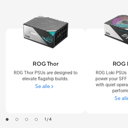
ROG Thor
ROG 
ROG Thor PSUs are designed to
ROG Loki PSUs 
elevate flagship builds.
power your SFF
with quiet oper
Se alle
perfor
Se all
1 / 4