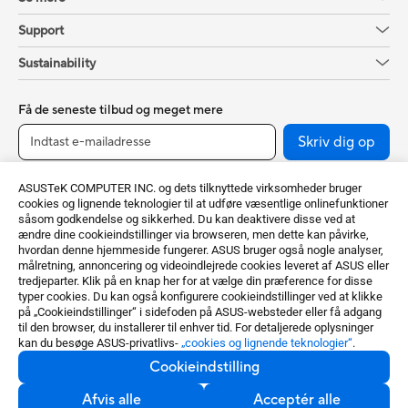
Support
Sustainability
Få de seneste tilbud og meget mere
Skriv dig op
ASUSTeK COMPUTER INC. og dets tilknyttede virksomheder bruger
cookies og lignende teknologier til at udføre væsentlige onlinefunktioner
såsom godkendelse og sikkerhed. Du kan deaktivere disse ved at
ændre dine cookieindstillinger via browseren, men dette kan påvirke,
hvordan denne hjemmeside fungerer. ASUS bruger også nogle analyser,
målretning, annoncering og videoindlejrede cookies leveret af ASUS eller
tredjeparter. Klik på en knap her for at vælge din præference for disse
typer cookies. Du kan også konfigurere cookieindstillinger ved at klikke
Denmark / Dansk
på „Cookieindstillinger“ i sidefoden på ASUS-websteder eller få adgang
til den browser, du installerer til enhver tid. For detaljerede oplysninger
kan du besøge ASUS-privatlivs-
„cookies og lignende teknologier“
.
©ASUSTeK Computer Inc. Alle rettigheder forbeholdt.
Cookieindstilling
Privatlivspolitik
Cookieindstilling
Afvis alle
Acceptér alle