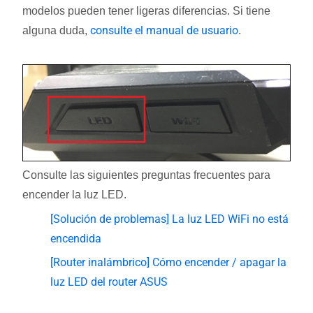
modelos pueden tener ligeras diferencias. Si tiene
consulte el manual de usuario
alguna duda,
.
Consulte las siguientes preguntas frecuentes para
encender la luz LED.
[Solución de problemas] La luz LED WiFi no está
encendida
[Router inalámbrico] Cómo encender / apagar la
luz LED del router ASUS