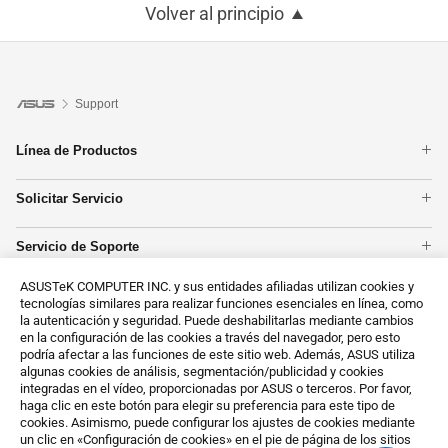
Volver al principio
Support
Línea de Productos
Portátiles
Solicitar Servicio
Placas base
Comprobación de Garantía
Tarjetas Gráficas
Servicio de Soporte
Estado de reparación
Smartphones
Registro de Producto
Centros reparadores
PC tipo torre
ASUSTeK COMPUTER INC. y sus entidades afiliadas utilizan cookies y
Contáctanos
Vídeos de Soporte ASUS
Redes
tecnologías similares para realizar funciones esenciales en línea, como
Llámanos
la autenticación y seguridad. Puede deshabilitarlas mediante cambios
Mostrar todos los productos
en la configuración de las cookies a través del navegador, pero esto
MyASUS
podría afectar a las funciones de este sitio web. Además, ASUS utiliza
Solicitud del cliente sobre datos personales
algunas cookies de análisis, segmentación/publicidad y cookies
integradas en el vídeo, proporcionadas por ASUS o terceros. Por favor,
Sobre RSC (en inglés)
haga clic en este botón para elegir su preferencia para este tipo de
cookies. Asimismo, puede configurar los ajustes de cookies mediante
un clic en «Configuración de cookies» en el pie de página de los sitios