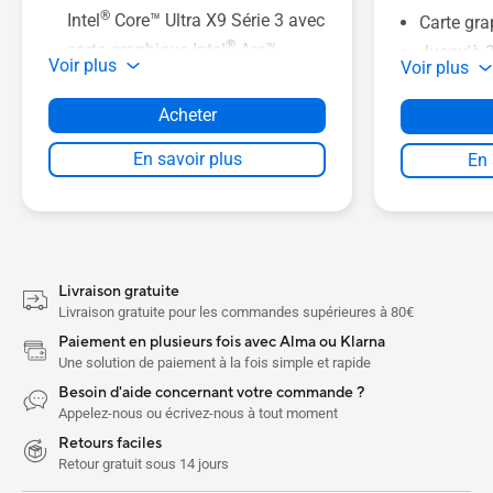
®
Intel
Core™ Ultra X9 Série 3 avec
Carte gr
®
carte graphique Intel
Arc™
Jusqu'à 
Voir plus
Voir plus
Jusqu'à 50 TOPS de
Jusqu'à 
performance NPU
x4
Acheter
Jusqu'à un écran OLED Tandem
Dalle 18
En savoir plus
En 
3K de 14 pouces avec une
NanoEdg
luminosité HDR de 1400 nits
Pavé tacti
Conception entièrement
charge de
métallique premium, à partir de
Caméra I
0,99 kg et 10,9 mm d'épaisseur
reconnais
Livraison gratuite
Livraison gratuite pour les commandes supérieures à 80€
Durabilité 9H grâce à la
Paiement en plusieurs fois avec Alma ou Klarna
technologie Nano Céramique
Une solution de paiement à la fois simple et rapide
Le système de refroidissement à
Besoin d'aide concernant votre commande ?
double ventilateur ASUS
Appelez-nous ou écrivez-nous à tout moment
ExpertCool Pro offre jusqu'à 50
Retours faciles
W de performance TDP
Retour gratuit sous 14 jours