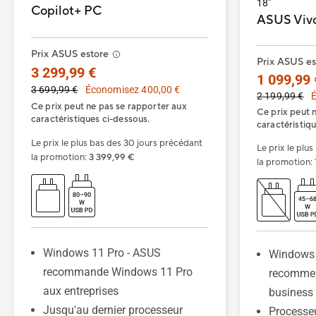
18”
Copilot+ PC
ASUS Vivo
Prix ASUS estore
Prix ASUS est
3 299,99 €
1 099,99 
3 699,99 €
Économisez 400,00 €
2 199,99 €
É
Ce prix peut ne pas se rapporter aux
Ce prix peut 
caractéristiques ci-dessous.
caractéristiq
Le prix le plus bas des 30 jours précédant
Le prix le plu
la promotion
:
3 399,99 €
la promotion
:
Windows 11 Pro - ASUS
Windows
recommande Windows 11 Pro
recommen
aux entreprises
business
Jusqu'au dernier processeur
Processe