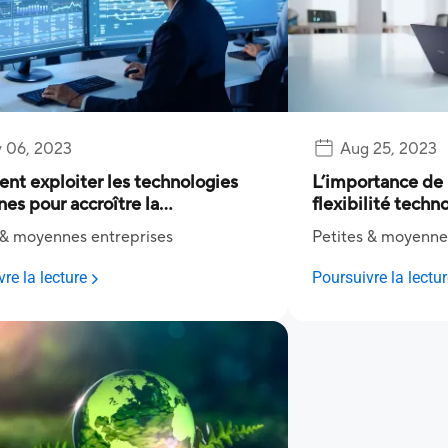
 06, 2023
Aug 25, 2023
t exploiter les technologies
L’importance de l
es pour accroître la
flexibilité techn
ivité ?
la croissance à l
 & moyennes entreprises
Petites & moyenne
re la lecture
Poursuivre la lectu