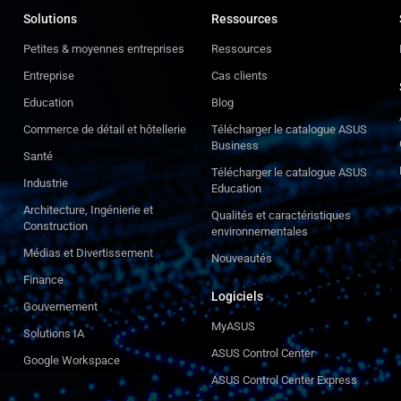
Solutions
Ressources
Petites & moyennes entreprises
Ressources
Entreprise
Cas clients
Education
Blog
Commerce de détail et hôtellerie
Télécharger le catalogue ASUS
Business
Santé
Télécharger le catalogue ASUS
Industrie
Education
Architecture, Ingénierie et
Qualités et caractéristiques
Construction
environnementales
Médias et Divertissement
Nouveautés
Finance
Logiciels
Gouvernement
MyASUS
Solutions IA
ASUS Control Center
Google Workspace
ASUS Control Center Express