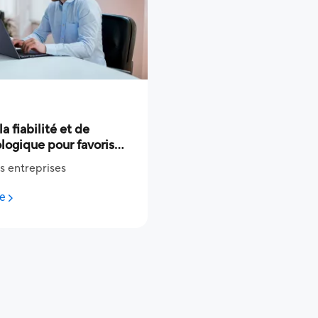
a fiabilité et de
ologique pour favoriser
ong terme
s entreprises
re