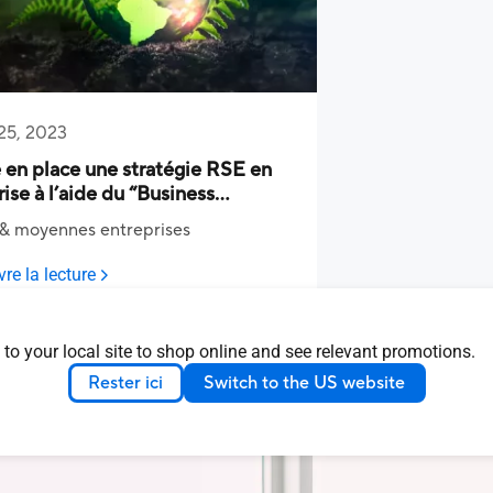
 25, 2023
 en place une stratégie RSE en
ise à l’aide du “Business
lity Model” de Gartner
 & moyennes entreprises
re la lecture
 to your local site to shop online and see relevant promotions.
Rester ici
Switch to the US website