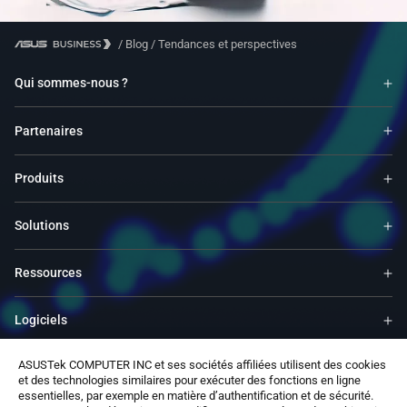
/
Blog
/
Tendances et perspectives
Qui sommes-nous ?
Partenaires
Produits
Solutions
Ressources
Logiciels
ASUSTek COMPUTER INC et ses sociétés affiliées utilisent des cookies
Support
et des technologies similaires pour exécuter des fonctions en ligne
essentielles, par exemple en matière d’authentification et de sécurité.