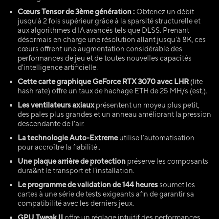
Cœurs Tensor de 3ème génération :
Obtenez un débit
jusqu'à 2 fois supérieur grâce à la sparsité structurelle et
aux algorithmes d'IA avancés tels que DLSS. Prenant
désormais en charge une résolution allant jusqu'à 8K, ces
cœurs offrent une augmentation considérable des
performances de jeu et de toutes nouvelles capacités
d'intelligence artificielle.
Cette carte graphique GeForce RTX 3070 avec LHR
(lite
hash rate) offre un taux de hachage ETH de 25 MH/s (est.).
Les ventilateurs axiaux
présentent un moyeu plus petit,
des pales plus grandes et un anneau améliorant la pression
descendante de l'air.
La technologie Auto-Extreme
utilise l’automatisation
pour accroître la fiabilité..
Une plaque arrière de protection
préserve les composants
dura&nt le transport et l’installation.
Le programme de validation de 144 heures
soumet les
cartes à une série de tests exigeants afin de garantir sa
compatibilité avec les derniers jeux.
GPU Tweak II
offre un réglage intuitif des performances,