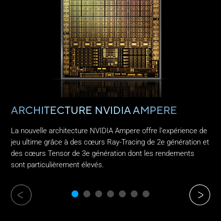
ARCHITECTURE NVIDIA AMPERE
​R
La nouvelle architecture NVIDIA Ampere offre l’expérience de
Viv
jeu ultime grâce à des cœurs Ray-Tracing de 2e génération et
du 
des cœurs Tensor de 3e génération dont les rendements
not
sont particulièrement élevés.
DLS
ev Slide
Next Sl