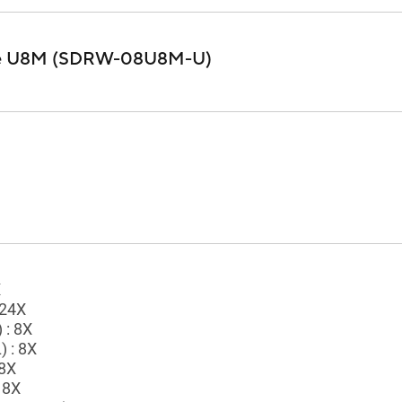
ve U8M (SDRW-08U8M-U)
X
 24X
 : 8X
 : 8X
8X
 8X