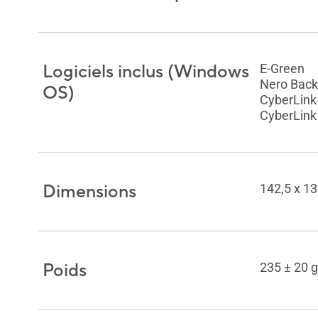
Logiciels inclus (Windows
E-Green
Nero Back
OS)
CyberLink
CyberLink
Dimensions
142,5 x 13
Poids
235 ± 20 g