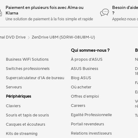
Paiement en plusieurs fois avec Alma ou
Besoin d'aid
Klarna
?
Une solution de paiement à la fois simple et rapide
Appelez-nous 
nal DVD Drive
ZenDrive U8M (SDRW-08U8M-U)
Qui sommes-nous ?
B
Business WiFi Solutions
À propos d'ASUS
N
Switches professionnels
ASUS Business
D
1
Supercalculateur d'IA de bureau
Blog ASUS
F
Serveurs
Où acheter
E
Périphériques
Offres d´emploi
V
Careers
Claviers
r
Egalité Professionnelle
Souris et tapis de souris
T
Portail revendeurs
Casques et écouteurs
Relations investisseurs
Kits de streaming