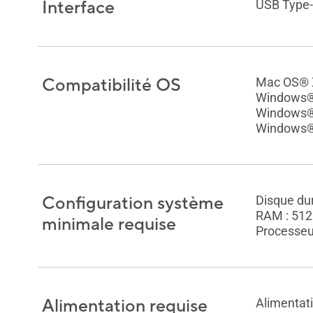
Interface
USB Type
Compatibilité OS
Mac OS® X
Windows®
Windows®
Windows®
Configuration système
Disque dur
RAM : 512
minimale requise
Processeu
Alimentation requise
Alimentat