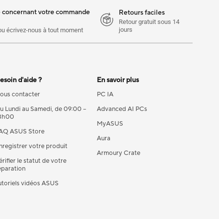
e concernant votre commande
Retours faciles
Retour gratuit sous 14
jours
ou écrivez-nous à tout moment
esoin d'aide ?
En savoir plus
ous contacter
PC IA
u Lundi au Samedi, de 09:00 –
Advanced AI PCs
8h00
MyASUS
AQ ASUS Store
Aura
nregistrer votre produit
Armoury Crate
érifier le statut de votre
éparation
utoriels vidéos ASUS