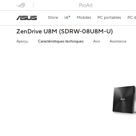
Store
IA
Mobiles
PC portables
PC d
ZenDrive U8M (SDRW-08U8M-U)
Aperçu
Caractéristiques techniques
Avis
Assistance