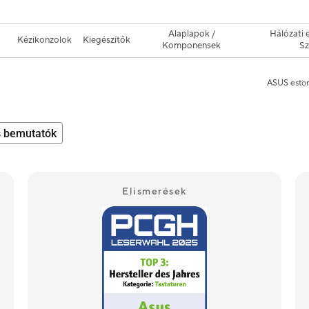
Alaplapok /
Hálózati 
Kézikonzolok
Kiegészítők
Komponensek
Sz
ASUS estor
s bemutatók
Elismerések