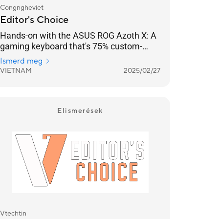
Congngheviet
Editor's Choice
Hands-on with the ASUS ROG Azoth X: A
gaming keyboard that's 75% custom-
designed, with Speed ​​Tap for FPS
Ismerd meg
gamers.
VIETNAM
2025/02/27
Elismerések
Vtechtin