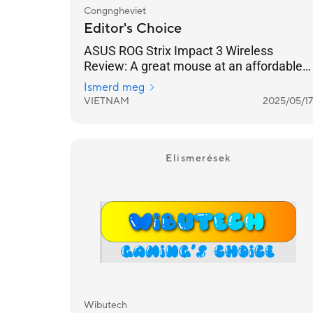
Congngheviet
Editor's Choice
ASUS ROG Strix Impact 3 Wireless
Review: A great mouse at an affordable
price, suitable for everyone.
Ismerd meg
VIETNAM
2025/05/17
Elismerések
Wibutech