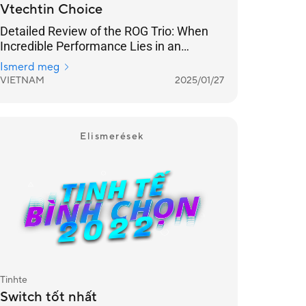
Vtechtin Choice
Detailed Review of the ROG Trio: When
Incredible Performance Lies in an
Ergonomic Design
Ismerd meg
VIETNAM
2025/01/27
Elismerések
Tinhte
Switch tốt nhất