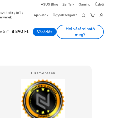
ASUS Blog
ZenTalk
Gaming
Üzleti
eszközök / IoT /
Ajánlatok
Ügyfélszolgálat
erverek
Hol vásárolható
8 890 Ft
Vásárlás
e ár
meg?
Elismerések