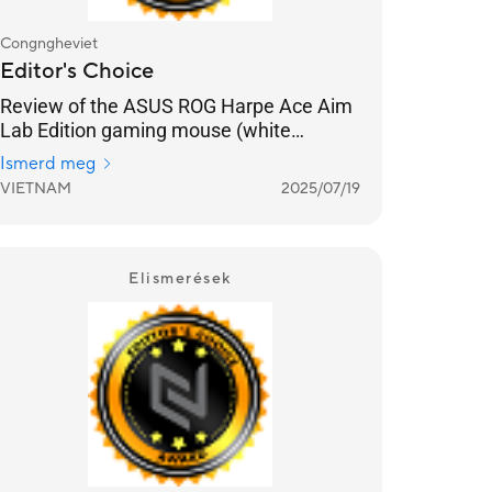
Congngheviet
Editor's Choice
Review of the ASUS ROG Harpe Ace Aim
Lab Edition gaming mouse (white
version): Optimized for FPS gamers,
Ismerd meg
lightweight, and aesthetically pleasing
VIETNAM
2025/07/19
white color.
Elismerések