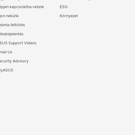
épjen kapcsolatba velünk
ESG
rjon nekünk
Környezet
zámla feltöltés
ibabejelentés
SUS Support Videos
mail Us
ecurity Advisory
yASUS