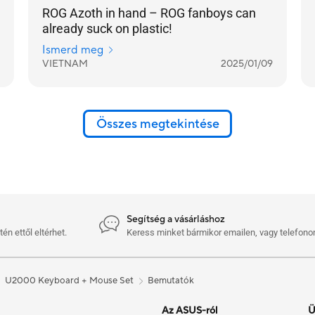
ROG Azoth in hand – ROG fanboys can
already suck on plastic!
Ismerd meg
VIETNAM
2025/01/09
Összes megtekintése
Segítség a vásárláshoz
n ettől eltérhet.
Keress minket bármikor emailen, vagy telefono
U2000 Keyboard + Mouse Set
Bemutatók
Az ASUS-ról
Ü