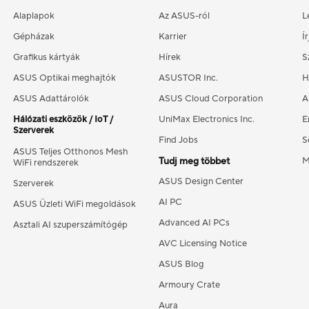
Alaplapok
Az ASUS-ról
L
Gépházak
Karrier
Í
Grafikus kártyák
Hírek
S
ASUS Optikai meghajtók
ASUSTOR Inc.
H
ASUS Adattárolók
ASUS Cloud Corporation
A
Hálózati eszközök / IoT /
UniMax Electronics Inc.
E
Szerverek
Find Jobs
S
ASUS Teljes Otthonos Mesh
Tudj meg többet
M
WiFi rendszerek
ASUS Design Center
Szerverek
AI PC
ASUS Üzleti WiFi megoldások
Advanced AI PCs
Asztali AI szuperszámítógép
AVC Licensing Notice
ASUS Blog
Armoury Crate
Aura