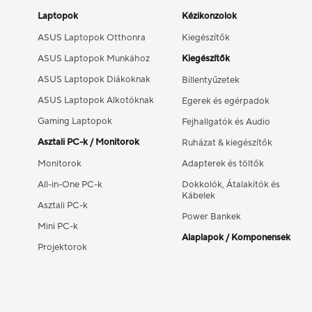
Laptopok
Kézikonzolok
ASUS Laptopok Otthonra
Kiegészítők
ASUS Laptopok Munkához
Kiegészítők
ASUS Laptopok Diákoknak
Billentyűzetek
ASUS Laptopok Alkotóknak
Egerek és egérpadok
Gaming Laptopok
Fejhallgatók és Audio
Asztali PC-k / Monitorok
Ruházat & kiegészítők
Monitorok
Adapterek és töltők
All-in-One PC-k
Dokkolók, Átalakítók és
Kábelek
Asztali PC-k
Power Bankek
Mini PC-k
Alaplapok / Komponensek
Projektorok