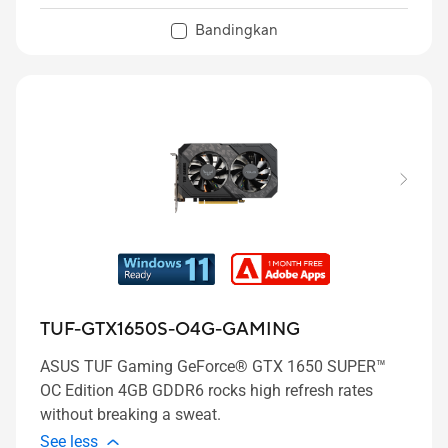
Bandingkan
TUF-GTX1650S-O4G-GAMING
ASUS TUF Gaming GeForce® GTX 1650 SUPER™
OC Edition 4GB GDDR6 rocks high refresh rates
without breaking a sweat.
See less