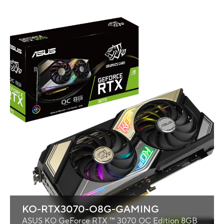
KO-RTX3070-O8G-GAMING
ASUS KO GeForce RTX ™ 3070 OC Edition 8GB