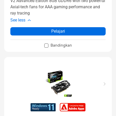
V2 Advanced Edition 8GB GDDR6 with two powerful
Axial-tech fans for AAA gaming performance and
ray tracing
See less
Pelajari
Bandingkan