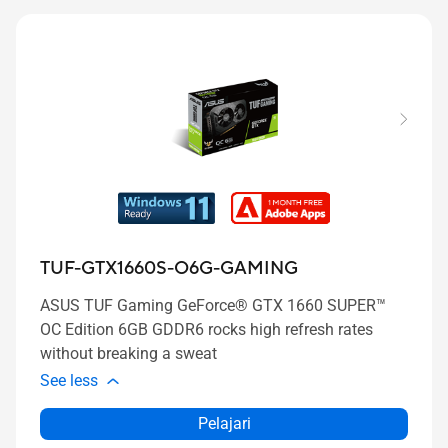
TUF-GTX1660S-O6G-GAMING
ASUS TUF Gaming GeForce® GTX 1660 SUPER™
OC Edition 6GB GDDR6 rocks high refresh rates
without breaking a sweat
See less
Pelajari