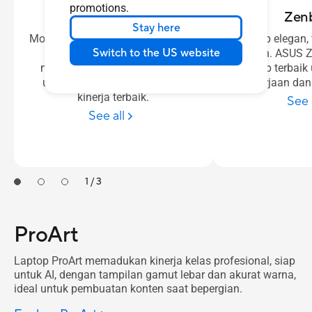
promotions.
Zenbook S
Zen
Stay here
Mobilitas premium terbaik dengan
Laptop elegan, t
Switch to the US website
pengerjaan yang presisi
ringan. ASUS 
menjadikannya laptop terbaik
laptop terbaik
untuk prestise luar biasa dan
pekerjaan dan
kinerja terbaik.
See 
See all
1 / 3
ProArt
Laptop ProArt memadukan kinerja kelas profesional, siap
untuk AI, dengan tampilan gamut lebar dan akurat warna,
ideal untuk pembuatan konten saat bepergian.